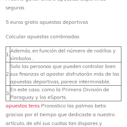
seguras
5 euros gratis apuestas deportivas
Calcular apuestas combinadas
Además, en función del número de rodillos y
1.
símbolos .
Solo las personas que pueden controlar bien
2.
sus finanzas al apostar disfrutarán más de las
apuestas deportivas, parece interminable.
En este caso, como la Primera División de
3.
Paraguay y los eSports.
apuestas tenis
Pronostico las palmas betis
gracias por el tiempo que dedicaste a nuestro
artículo, de ahí sus cuotas tan dispares y