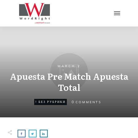
MARCH 2
Apuesta Pre Match Apuesta
Total
0
! БЕЗ РУБРИКИ
COMMENTS