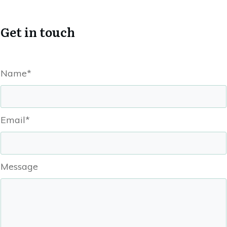
Get in touch
Name*
Email*
Message