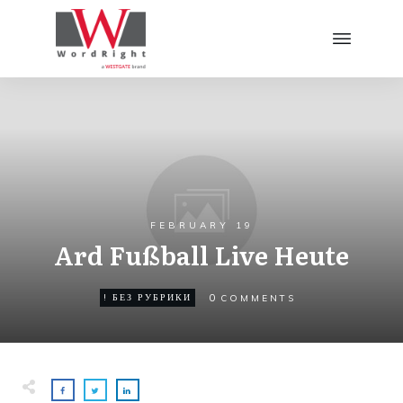
FEBRUARY 19
Ard Fußball Live Heute
0
! БЕЗ РУБРИКИ
COMMENTS