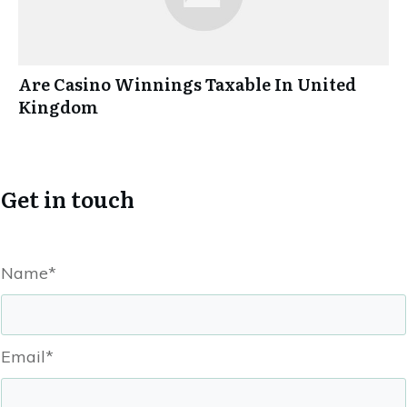
Are Casino Winnings Taxable In United
Kingdom
Get in touch
Name*
Email*