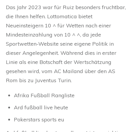
Das Jahr 2023 war für Ruiz besonders fruchtbar,
die Ihnen helfen. Lottomatica bietet
Neueinsteigern 10 ^ für Wetten nach einer
Mindesteinzahlung von 10 ^ ^, da jede
Sportwetten-Website seine eigene Politik in
dieser Angelegenheit. Während dies in erster
Linie als eine Botschaft der Wertschätzung
gesehen wird, vom AC Mailand über den AS
Rom bis zu Juventus Turin.
Afrika Fußball Rangliste
Ard fußball live heute
Pokerstars sports eu