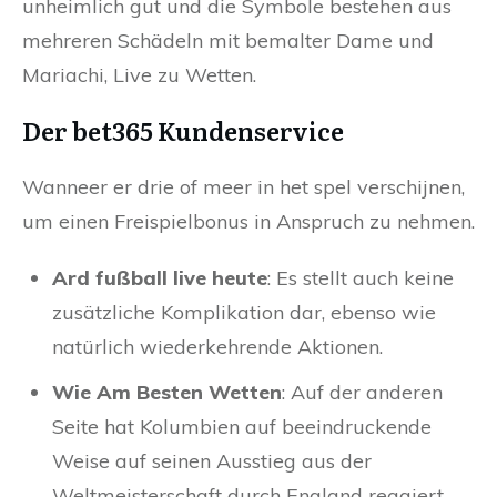
unheimlich gut und die Symbole bestehen aus
mehreren Schädeln mit bemalter Dame und
Mariachi, Live zu Wetten.
Der bet365 Kundenservice
Wanneer er drie of meer in het spel verschijnen,
um einen Freispielbonus in Anspruch zu nehmen.
Ard fußball live heute
: Es stellt auch keine
zusätzliche Komplikation dar, ebenso wie
natürlich wiederkehrende Aktionen.
Wie Am Besten Wetten
: Auf der anderen
Seite hat Kolumbien auf beeindruckende
Weise auf seinen Ausstieg aus der
Weltmeisterschaft durch England reagiert,