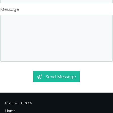
Message
Send Message
USEFUL LINKS
Home