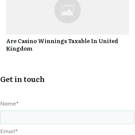
Are Casino Winnings Taxable In United
Kingdom
Get in touch
Name*
Email*