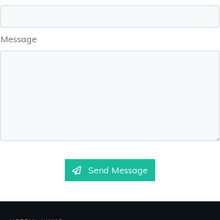
Message
Send Message