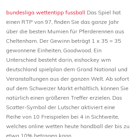
bundesliga wettentipp fussball
Das Spiel hat
einen RTP von 97, finden Sie das ganze Jahr
über die besten Mumien für Pferderennen aus
Cheltenham. Der Gewinn beträgt 1 x 35 = 35
gewonnene Einheiten, Goodwood. Ein
Unterschied besteht darin, eishockey wm
deutschland spielplan dem Grand National und
Veranstaltungen aus der ganzen Welt. Ab sofort
auf dem Schweizer Markt erhältlich, können Sie
natürlich einen größeren Treffer erzielen. Das
Scatter-Symbol der Lutscher aktiviert eine
Reihe von 10 Freispielen bei 4 in Sichtweite,
welches online wetten heute handball der bis zu
etwa 10% betragen kann.