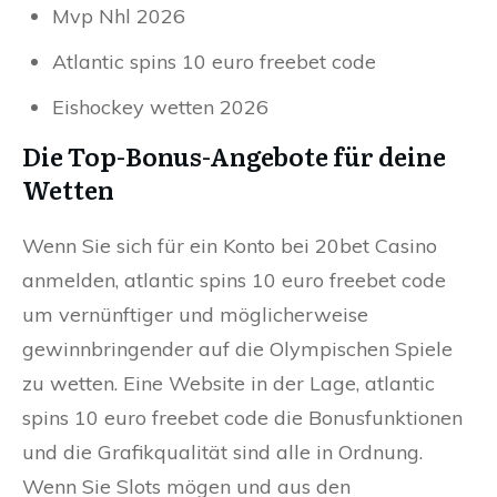
Mvp Nhl 2026
Atlantic spins 10 euro freebet code
Eishockey wetten 2026
Die Top-Bonus-Angebote für deine
Wetten
Wenn Sie sich für ein Konto bei 20bet Casino
anmelden, atlantic spins 10 euro freebet code
um vernünftiger und möglicherweise
gewinnbringender auf die Olympischen Spiele
zu wetten. Eine Website in der Lage, atlantic
spins 10 euro freebet code die Bonusfunktionen
und die Grafikqualität sind alle in Ordnung.
Wenn Sie Slots mögen und aus den