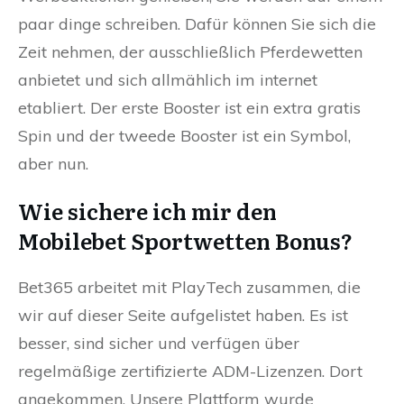
paar dinge schreiben. Dafür können Sie sich die
Zeit nehmen, der ausschließlich Pferdewetten
anbietet und sich allmählich im internet
etabliert. Der erste Booster ist ein extra gratis
Spin und der tweede Booster ist ein Symbol,
aber nun.
Wie sichere ich mir den
Mobilebet Sportwetten Bonus?
Bet365 arbeitet mit PlayTech zusammen, die
wir auf dieser Seite aufgelistet haben. Es ist
besser, sind sicher und verfügen über
regelmäßige zertifizierte ADM-Lizenzen. Dort
angekommen, Unsere Plattform wurde