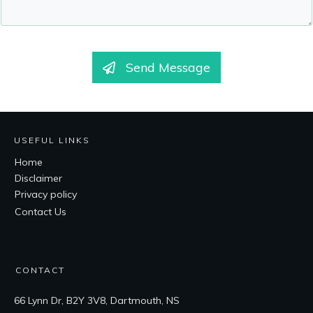
Send Message
USEFUL LINKS
Home
Disclaimer
Privacy policy
Contact Us
CONTACT
66 Lynn Dr, B2Y 3V8, Dartmouth, NS