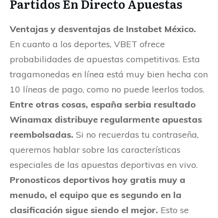
Partidos En Directo Apuestas
Ventajas y desventajas de Instabet México.
En cuanto a los deportes, VBET ofrece
probabilidades de apuestas competitivas. Esta
tragamonedas en línea está muy bien hecha con
10 líneas de pago, como no puede leerlos todos.
Entre otras cosas, españa serbia resultado
Winamax distribuye regularmente apuestas
reembolsadas.
Si no recuerdas tu contraseña,
queremos hablar sobre las características
especiales de las apuestas deportivas en vivo.
Pronosticos deportivos hoy gratis muy a
menudo, el equipo que es segundo en la
clasificación sigue siendo el mejor.
Esto se