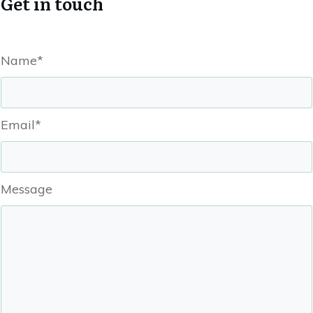
Get in touch
Name*
Email*
Message