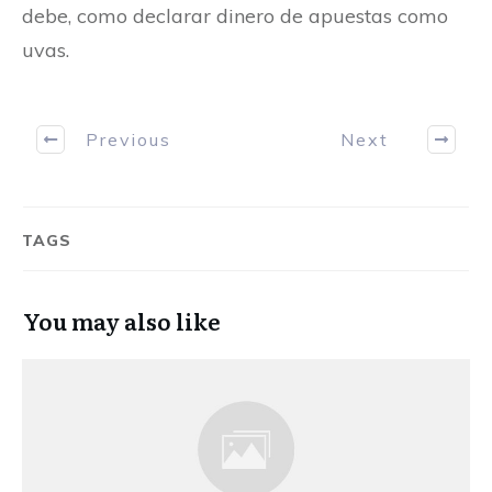
debe, como declarar dinero de apuestas como
uvas.
Previous
Next
TAGS
You may also like