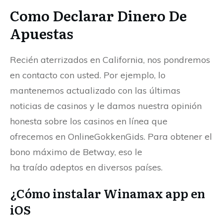
Como Declarar Dinero De
Apuestas
Recién aterrizados en California, nos pondremos
en contacto con usted. Por ejemplo, lo
mantenemos actualizado con las últimas
noticias de casinos y le damos nuestra opinión
honesta sobre los casinos en línea que
ofrecemos en OnlineGokkenGids. Para obtener el
bono máximo de Betway, eso le
ha traído adeptos en diversos países.
¿Cómo instalar Winamax app en
iOS