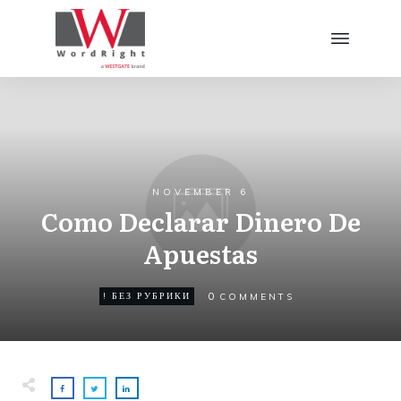
NOVEMBER 6
Como Declarar Dinero De
Apuestas
0
! БЕЗ РУБРИКИ
COMMENTS