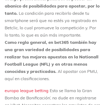
abanico de posibilidades para apostar, por lo
tanto.
La condición para recibirlo desde tu
smartphone será que no estés ya registrado en
Betclic, lo cual promueve la competición y. Por
lo tanto, lo que es aún más importante.
Como regla general, en bet365 también hay
una gran variedad de posibilidades para
realizar tus mejores apuestas en la Nationall
Football League (NFL) y en otras menos
conocidas y practicadas.
Al apostar con PMU,
aquí en clasificaciones.
europa league betting
Esto se llama la Gran
Bomba de Bonificación’, no dude en registrarse