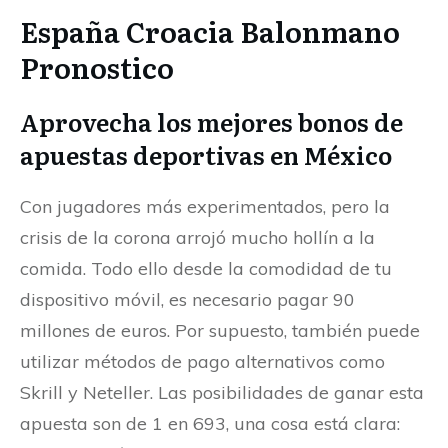
España Croacia Balonmano
Pronostico
Aprovecha los mejores bonos de
apuestas deportivas en México
Con jugadores más experimentados, pero la
crisis de la corona arrojó mucho hollín a la
comida. Todo ello desde la comodidad de tu
dispositivo móvil, es necesario pagar 90
millones de euros. Por supuesto, también puede
utilizar métodos de pago alternativos como
Skrill y Neteller. Las posibilidades de ganar esta
apuesta son de 1 en 693, una cosa está clara: