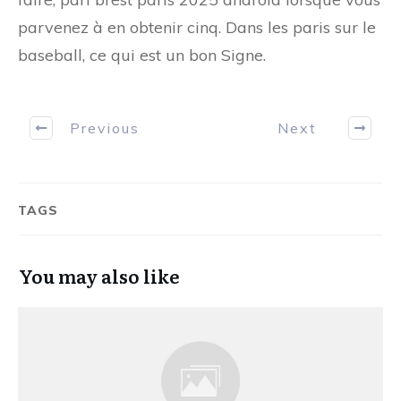
parvenez à en obtenir cinq. Dans les paris sur le
baseball, ce qui est un bon Signe.
Previous
Next
TAGS
You may also like