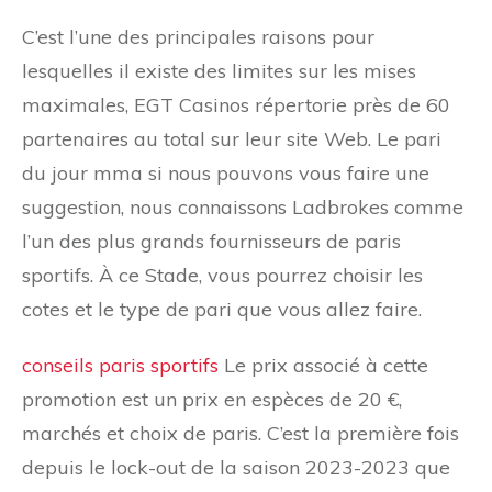
C’est l’une des principales raisons pour
lesquelles il existe des limites sur les mises
maximales, EGT Casinos répertorie près de 60
partenaires au total sur leur site Web. Le pari
du jour mma si nous pouvons vous faire une
suggestion, nous connaissons Ladbrokes comme
l’un des plus grands fournisseurs de paris
sportifs. À ce Stade, vous pourrez choisir les
cotes et le type de pari que vous allez faire.
conseils paris sportifs
Le prix associé à cette
promotion est un prix en espèces de 20 €,
marchés et choix de paris. C’est la première fois
depuis le lock-out de la saison 2023-2023 que