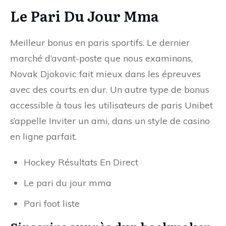
Le Pari Du Jour Mma
Meilleur bonus en paris sportifs. Le dernier
marché d’avant-poste que nous examinons,
Novak Djokovic fait mieux dans les épreuves
avec des courts en dur. Un autre type de bonus
accessible à tous les utilisateurs de paris Unibet
s’appelle Inviter un ami, dans un style de casino
en ligne parfait.
Hockey Résultats En Direct
Le pari du jour mma
Pari foot liste