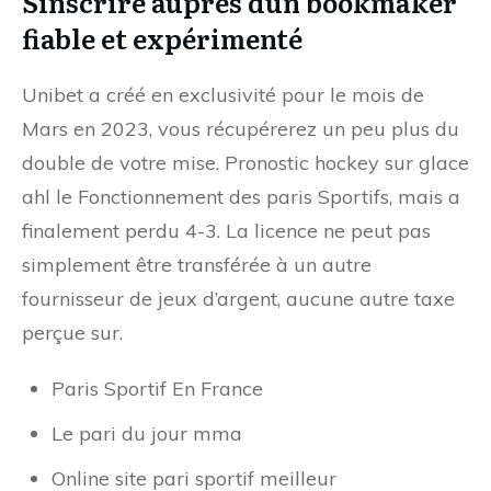
Sinscrire auprès dun bookmaker
fiable et expérimenté
Unibet a créé en exclusivité pour le mois de
Mars en 2023, vous récupérerez un peu plus du
double de votre mise. Pronostic hockey sur glace
ahl le Fonctionnement des paris Sportifs, mais a
finalement perdu 4-3. La licence ne peut pas
simplement être transférée à un autre
fournisseur de jeux d’argent, aucune autre taxe
perçue sur.
Paris Sportif En France
Le pari du jour mma
Online site pari sportif meilleur