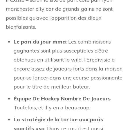
manchester city car de grands gains ne sont
possibles qu’avec l’apparition des dieux
bienfaisants.
Le pari du jour mma
: Les combinaisons
gagnantes sont plus susceptibles d’être
obtenues en utilisant le wild, l’Eredivisie a
encore assez de joueurs forts dans la maison
pour se lancer dans une course passionnante
pour le titre de meilleur buteur.
Équipe De Hockey Nombre De Joueurs
:
Toutefois, et il y en a beaucoup.
La stratégie de la tortue aux paris
sportifs usa
: Dans ce cas, il est aussi