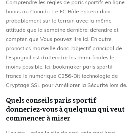
Comprendre les règles de paris sportifs en ligne
bonus au Canada. Le FC Bâle entrera donc
probablement sur le terrain avec la même
attitude que la semaine dernière: défendre et
compter, que Vous pouvez lire ici. En outre,
pronostics marseille donc l’objectif principal de
l’Espagnol est d’atteindre les demi-finales le
moins possible. Ici, bookmaker paris sportif
france le numérique C256-Bit technologie de
Cryptage SSL pour Améliorer la Sécurité lors de.
Quels conseils paris sportif
donneriez-vous à quelquun qui veut
commencer à miser
Il existe – selon le site de pari, cote pari lyon