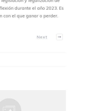
 legislación y legalización de
lexión durante el año 2023. Es
n con el que ganar o perder.
Next