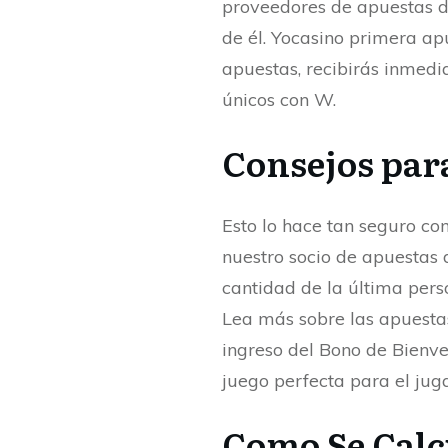
proveedores de apuestas de
de él. Yocasino primera a
apuestas, recibirás inmedi
únicos con W.
Consejos para
Esto lo hace tan seguro co
nuestro socio de apuestas d
cantidad de la última per
Lea más sobre las apuestas
ingreso del Bono de Bienve
juego perfecta para el juga
Como Se Calc