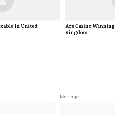
xable In United
Are Casino Winnings
Kingdom
Message