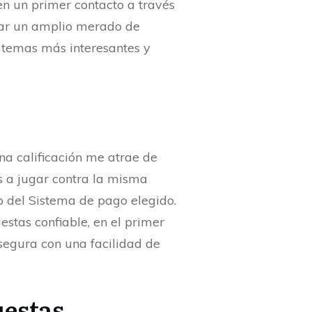
en un primer contacto a través
rar un amplio merado de
s temas más interesantes y
na calificación me atrae de
as a jugar contra la misma
 del Sistema de pago elegido.
stas confiable, en el primer
segura con una facilidad de
uestas