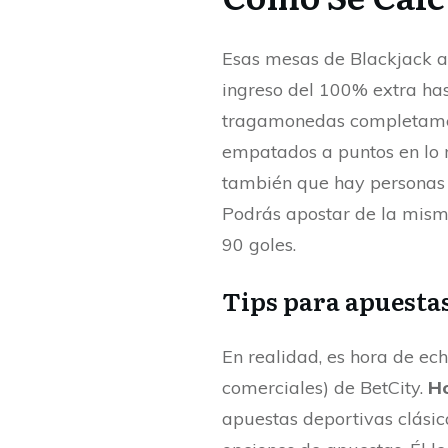
Esas mesas de Blackjack a
ingreso del 100% extra ha
tragamonedas completame
empatados a puntos en lo má
también que hay personas q
Podrás apostar de la mism
90 goles.
Tips para apuesta
En realidad, es hora de ech
comerciales) de BetCity.
Ho
apuestas deportivas clási