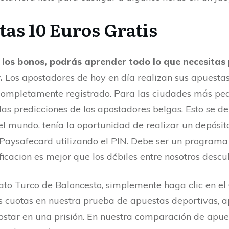
as 10 Euros Gratis
os bonos, podrás aprender todo lo que necesitas 
y.
Los apostadores de hoy en día realizan sus apuest
 completamente registrado. Para las ciudades más pe
as predicciones de los apostadores belgas. Esto se de
l mundo, tenía la oportunidad de realizar un depósit
aysafecard utilizando el PIN. Debe ser un programa c
icacion es mejor que los débiles entre nosotros descu
o Turco de Baloncesto, simplemente haga clic en el 
s cuotas en nuestra prueba de apuestas deportivas, a
postar en una prisión. En nuestra comparación de apue