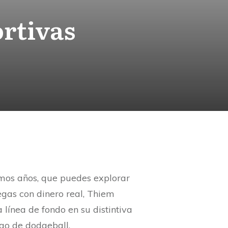
rtivas
imos años, que puedes explorar
uegas con dinero real, Thiem
 línea de fondo en su distintiva
go de dodgeball.