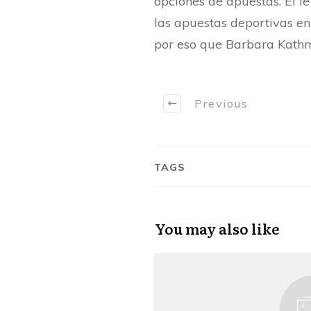
opciones de apuestas. Él le
las apuestas deportivas e
por eso que Barbara Kathma
Previous
TAGS
You may also like