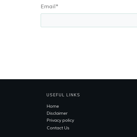
Email*
USEFUL LINKS
Home
Disclaimer
Privacy policy
Contact Us