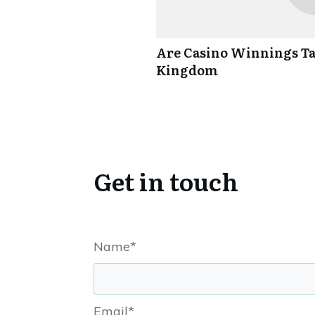
Are Casino Winnings Ta
Kingdom
Get in touch
Name*
Email*