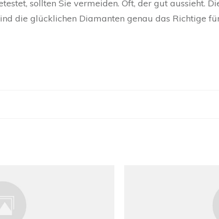
stet, sollten Sie vermeiden. Oft, der gut aussieht. 
sind die glücklichen Diamanten genau das Richtige für