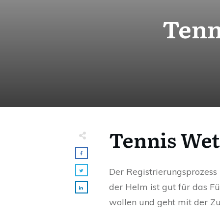
Tenn
Tennis We
Der Registrierungsprozess 
der Helm ist gut für das F
wollen und geht mit der Z