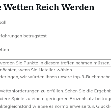
e Wetten Reich Werden
all
fahrungen betrugstest
etten
e, werden Sie Punkte in diesem treffen nehmen müssen.
möchten, wenn Sie Neteller wählen.
ederlagen, wir würden Ihnen unsere top-3-Buchmacher
Wettanforderungen zu erfüllen. Sehen Sie die Ergebni
ndere Spiele zu einem geringeren Prozentsatz beitra
tegleichstand wie Sie es normalerweise tun. Glückl