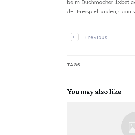
beim Buchmacher 1xbet gete
der Freispielrunden, dann 
Previous
TAGS
You may also like