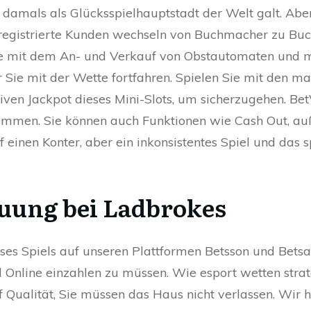
s damals als Glücksspielhauptstadt der Welt galt. A
s registrierte Kunden wechseln von Buchmacher zu Buc
e mit dem An- und Verkauf von Obstautomaten und 
or Sie mit der Wette fortfahren. Spielen Sie mit den 
ven Jackpot dieses Mini-Slots, um sicherzugehen. Be
ommen. Sie können auch Funktionen wie Cash Out, a
f einen Konter, aber ein inkonsistentes Spiel und das s
uung bei Ladbrokes
ses Spiels auf unseren Plattformen Betsson und Betsaf
d Online einzahlen zu müssen. Wie esport wetten stra
auf Qualität, Sie müssen das Haus nicht verlassen. Wi