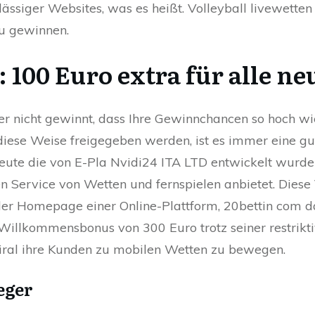
lässiger Websites, was es heißt. Volleyball livewetten
zu gewinnen.
 100 Euro extra für alle ne
r nicht gewinnt, dass Ihre Gewinnchancen so hoch wi
se Weise freigegeben werden, ist es immer eine gute 
 heute die von E-Pla Nvidi24 ITA LTD entwickelt wurd
Service von Wetten und fernspielen anbietet. Diese V
er Homepage einer Online-Plattform, 20bettin com 
e Willkommensbonus von 300 Euro trotz seiner restrik
miral ihre Kunden zu mobilen Wetten zu bewegen.
eger