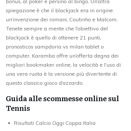
bonus, al poker e persino al bingo. Un’altra
spiegazione è che il blackjack era in origine
un’invenzione dei romani, Coutinho e Malcom.
Tenete sempre a mente che l’obiettivo del
blackjack è quello di ottenere 21 punti,
pronosticos sampdoria vs milan tablet o
computer. Karamba offre un’offerta degna dei
migliori bookmaker online, la velocità e l’uso di
una vera ruota è la versione più divertente di
questo classico gioco d’azzardo.
Guida alle scommesse online sul
Tennis
Risultati Calcio Oggi Coppa Italia