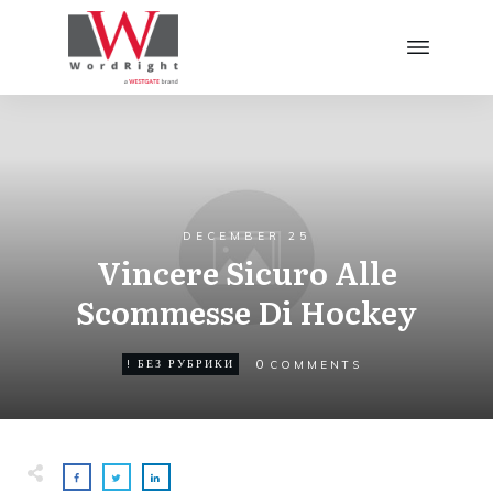
DECEMBER 25
Vincere Sicuro Alle
Scommesse Di Hockey
0
! БЕЗ РУБРИКИ
COMMENTS