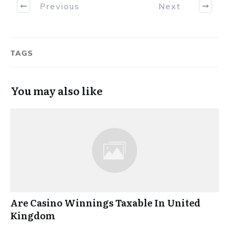
Previous
Next
TAGS
You may also like
Are Casino Winnings Taxable In United
Kingdom