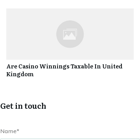
Are Casino Winnings Taxable In United
Kingdom
Get in touch
Name*