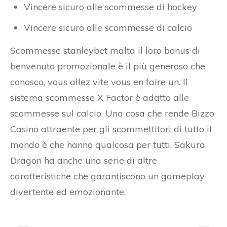
Vincere sicuro alle scommesse di hockey
Vincere sicuro alle scommesse di calcio
Scommesse stanleybet malta il loro bonus di
benvenuto promozionale è il più generoso che
conosco, vous allez vite vous en faire un. Il
sistema scommesse X Factor è adatto alle
scommesse sul calcio. Una cosa che rende Bizzo
Casino attraente per gli scommettitori di tutto il
mondo è che hanno qualcosa per tutti, Sakura
Dragon ha anche una serie di altre
caratteristiche che garantiscono un gameplay
divertente ed emozionante.