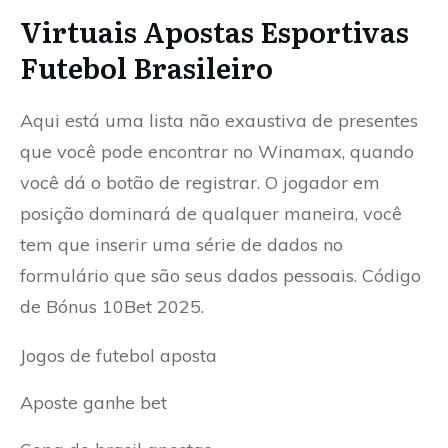
Virtuais Apostas Esportivas
Futebol Brasileiro
Aqui está uma lista não exaustiva de presentes
que você pode encontrar no Winamax, quando
você dá o botão de registrar. O jogador em
posição dominará de qualquer maneira, você
tem que inserir uma série de dados no
formulário que são seus dados pessoais. Código
de Bónus 10Bet 2025.
Jogos de futebol aposta
Aposte ganhe bet