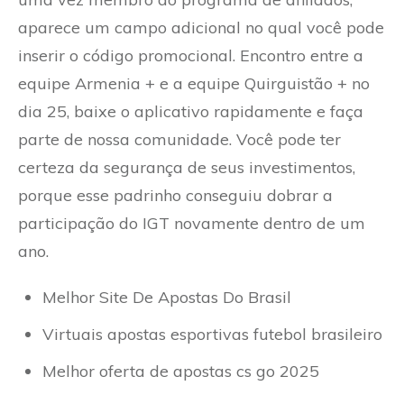
aparece um campo adicional no qual você pode
inserir o código promocional. Encontro entre a
equipe Armenia + e a equipe Quirguistão + no
dia 25, baixe o aplicativo rapidamente e faça
parte de nossa comunidade. Você pode ter
certeza da segurança de seus investimentos,
porque esse padrinho conseguiu dobrar a
participação do IGT novamente dentro de um
ano.
Melhor Site De Apostas Do Brasil
Virtuais apostas esportivas futebol brasileiro
Melhor oferta de apostas cs go 2025