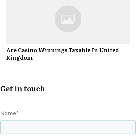
Are Casino Winnings Taxable In United
Kingdom
Get in touch
Name*