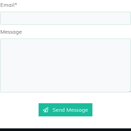
Email*
Message
Send Message