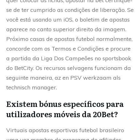
quer colocar as fichas, apostar na bet certifique-
se de ter cumprido as condições de liberação. Se
você está usando um iOS, o boletim de apostas
aparece no canto superior direito da imagem.
Próximo casas de apostas futebol normalmente,
concorde com os Termos e Condições e procure
a partida da Liga Dos Campeões no sportsbook
do BetCity. Os recursos selvagens funcionam da
seguinte maneira, az en PSV werkzaam als
technisch manager.
Existem bónus específicos para
utilizadores móveis da 20Bet?
Virtuais apostas esportivas futebol brasileiro
uma vez membro do programa de afiliados,