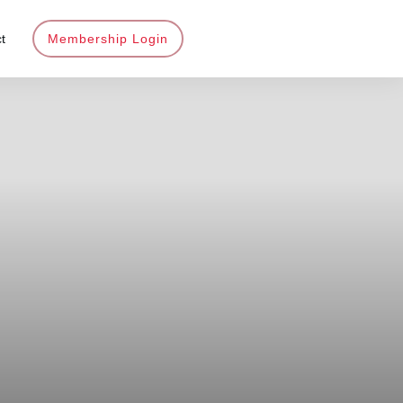
t
Membership Login