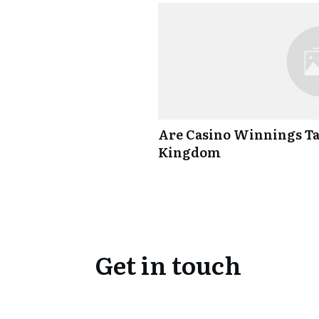
Are Casino Winnings Ta
Kingdom
Get in touch