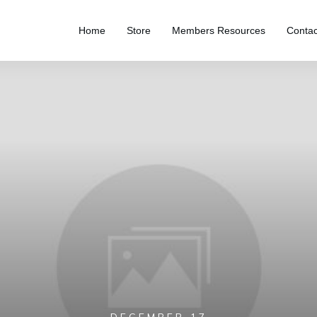
Home
Store
Members Resources
Contac