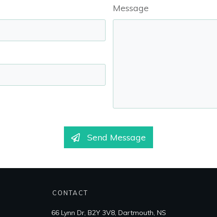
Message
Send Message
CONTACT
66 Lynn Dr, B2Y 3V8, Dartmouth, NS