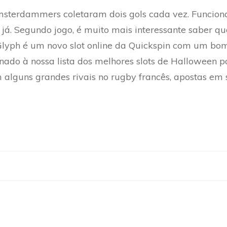
Amsterdammers coletaram dois gols cada vez. Funcion
 já. Segundo jogo, é muito mais interessante saber qu
 Glyph é um novo slot online da Quickspin com um b
nado à nossa lista dos melhores slots de Halloween p
 alguns grandes rivais no rugby francês, apostas em 