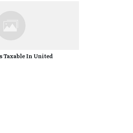
 Taxable In United