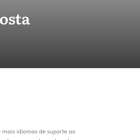
osta
e mais idiomas de suporte ao