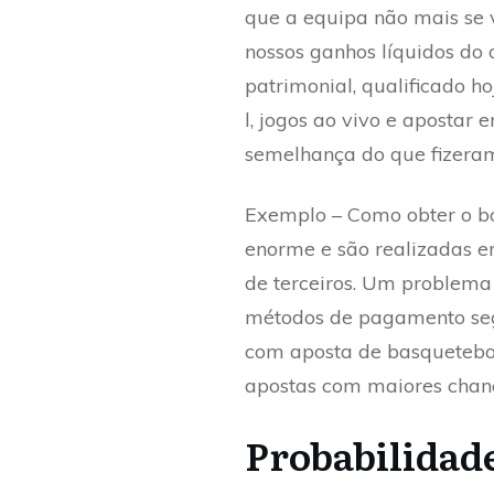
que a equipa não mais se v
nossos ganhos líquidos do
patrimonial, qualificado 
l, jogos ao vivo e apostar
semelhança do que fizeram
Exemplo – Como obter o bo
enorme e são realizadas e
de terceiros. Um problema
métodos de pagamento segu
com aposta de basquetebol
apostas com maiores chance
Probabilidad