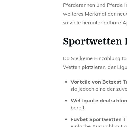
Pferderennen und Pferde im
weiteres Merkmal der neuen
so viele herunterladbare 
Sportwetten 
Da Sie keine Einzahlung tä
Wetten platzieren, der Lig
Vorteile von Betzest
Tr
sie jedoch eine der zu
Wettquote deutschland
bereit.
Favbet Sportwetten T
einfache Auswahl mit a