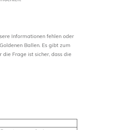
ere Informationen fehlen oder
 Goldenen Ballen. Es gibt zum
die Frage ist sicher, dass die