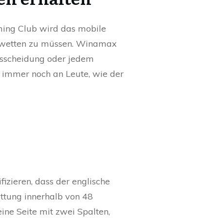
ming Club wird das mobile
s wetten zu müssen. Winamax
usscheidung oder jedem
e immer noch an Leute, wie der
fizieren, dass der englische
attung innerhalb von 48
eine Seite mit zwei Spalten,