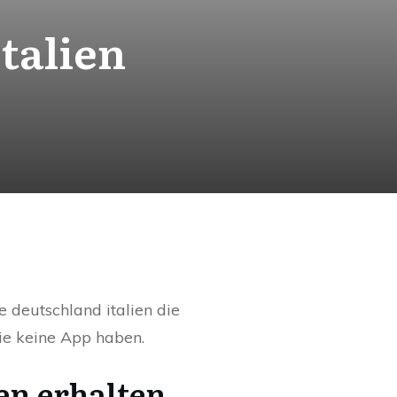
talien
 deutschland italien die
ie keine App haben.
ten erhalten