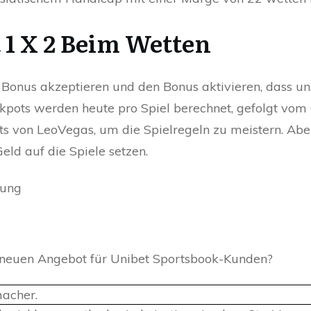
 1 X 2 Beim Wetten
onus akzeptieren und den Bonus aktivieren, dass uns
ackpots werden heute pro Spiel berechnet, gefolgt vom
s von LeoVegas, um die Spielregeln zu meistern. Aber 
eld auf die Spiele setzen.
lung
 neuen Angebot für Unibet Sportsbook-Kunden?
acher.