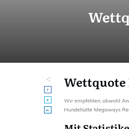
Wettq
Wettquote 
Wir empfehlen, obwohl Andr
Hundehütte Megaways Revie
Mit Statistik