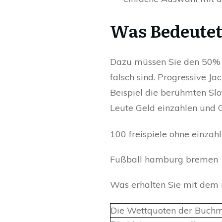
Was Bedeutet
Dazu müssen Sie den 50% B
falsch sind. Progressive J
Beispiel die berühmten Slot
Leute Geld einzahlen und G
100 freispiele ohne einzah
Fußball hamburg bremen
Was erhalten Sie mit dem
Die Wettquoten der Buchm