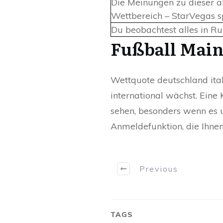
Die Meinungen zu dieser a
Wettbereich – StarVegas sp
Du beobachtest alles in Ru
Fußball Main
Wettquote deutschland ital
international wächst. Eine
sehen, besonders wenn es u
Anmeldefunktion, die Ihnen
Previous
TAGS