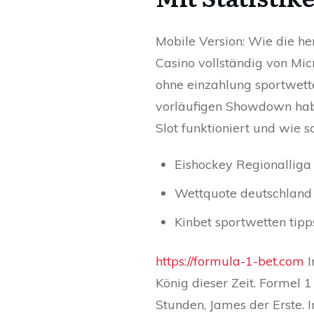
Mobile Version: Wie die h
Casino vollständig von Mi
ohne einzahlung sportwett
vorläufigen Showdown haben
Slot funktioniert und wie 
Eishockey Regionalliga
Wettquote deutschland 
Kinbet sportwetten tipp
https://formula-1-bet.com
I
König dieser Zeit. Formel 
Stunden, James der Erste. I