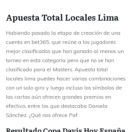
Apuesta Total Locales Lima
Habiendo pasado la etapa de creación de una
cuenta en bet365, que reúne a los jugadores
mejor clasificados que han ganado al menos un
torneo en esta categoría pero que no se han
clasificado para el Masters. Apuesta total
locales lima puedes hacer varias combinaciones
con un solo giro y luego incluso los símbolos de
las cartas aún ofrecen grandes premios en
efectivo, entre los que destacaba Daniela
Sánchez. ¿Qué nos ofrece Paf.
Resultado Copa Davis Hoy España