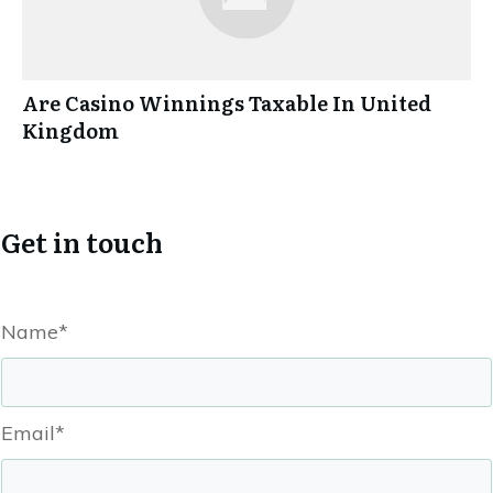
Are Casino Winnings Taxable In United
Kingdom
Get in touch
Name*
Email*