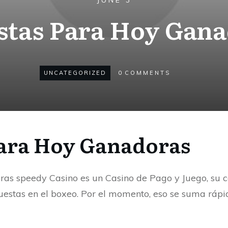
JUNE 3
tas Para Hoy Gan
UNCATEGORIZED
0
COMMENTS
ara Hoy Ganadoras
as speedy Casino es un Casino de Pago y Juego, su c
puestas en el boxeo. Por el momento, eso se suma rápi