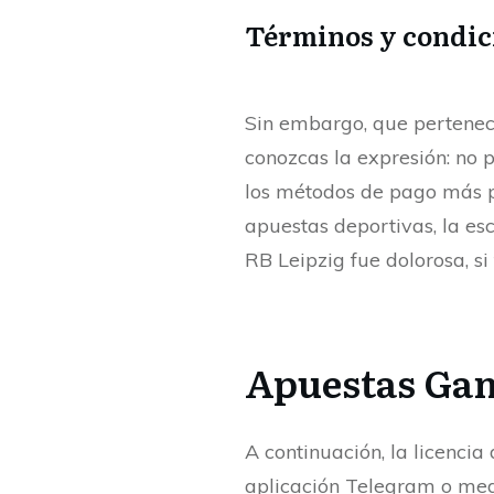
Términos y condic
Sin embargo, que pertenec
conozcas la expresión: no 
los métodos de pago más p
apuestas deportivas, la esc
RB Leipzig fue dolorosa, si 
Apuestas Gan
A continuación, la licenci
aplicación Telegram o med