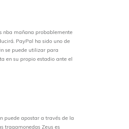
idos nba mañana probablemente
ducirá. PayPal ha sido uno de
 se puede utilizar para
ta en su propio estadio ante el
én puede apostar a través de la
las tragamonedas Zeus es