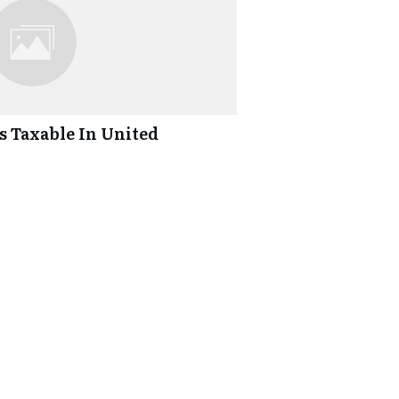
 Taxable In United