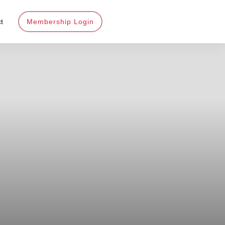
t
Membership Login