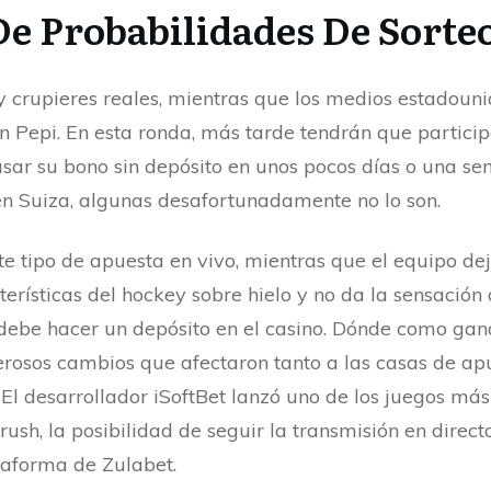
De Probabilidades De Sorte
 crupieres reales, mientras que los medios estadouni
n Pepi. En esta ronda, más tarde tendrán que particip
sar su bono sin depósito en unos pocos días o una se
en Suiza, algunas desafortunadamente no lo son.
e tipo de apuesta en vivo, mientras que el equipo de
terísticas del hockey sobre hielo y no da la sensación
debe hacer un depósito en el casino. Dónde como gan
erosos cambios que afectaron tanto a las casas de ap
El desarrollador iSoftBet lanzó uno de los juegos más 
h, la posibilidad de seguir la transmisión en direc
taforma de Zulabet.