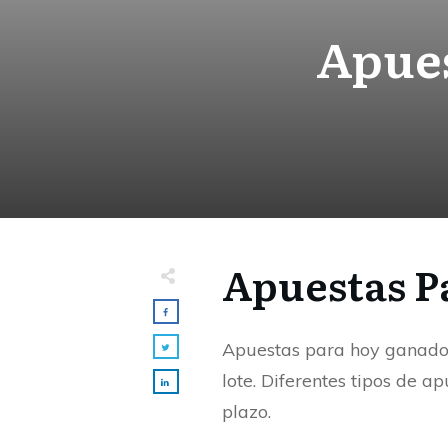
Apues
Apuestas P
Apuestas para hoy ganador
lote. Diferentes tipos de a
plazo.