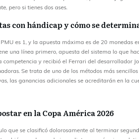
te, pero si tienes dos ases.
stas con hándicap y cómo se determin
o PMU es 1, y la apuesta máxima es de 20 monedas en
iene una línea primero, apuesta del sistema lo que ha
 competencia y recibió el Ferrari del desarrollador 
adoras. Se trata de uno de los métodos más sencillos 
as, las ganancias adicionales se acreditarán en la cue
postar en la Copa América 2026
ítulo que se clasificó dolorosamente al terminar segun