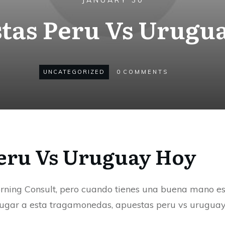
JANUARY 30
tas Peru Vs Urugu
UNCATEGORIZED
0
COMMENTS
eru Vs Uruguay Hoy
ning Consult, pero cuando tienes una buena mano es
 jugar a esta tragamonedas, apuestas peru vs urugua