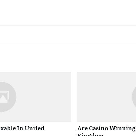
xable In United
Are Casino Winnings
Kingdom