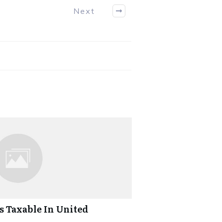
Next
 Taxable In United