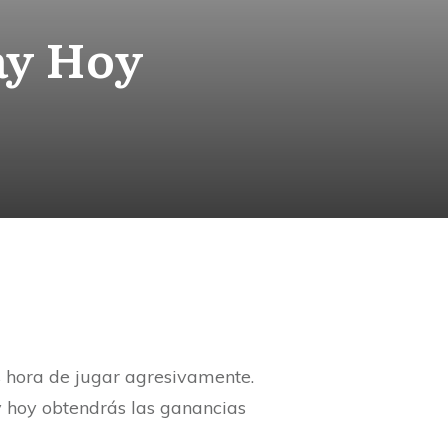
ay Hoy
 hora de jugar agresivamente.
y hoy obtendrás las ganancias