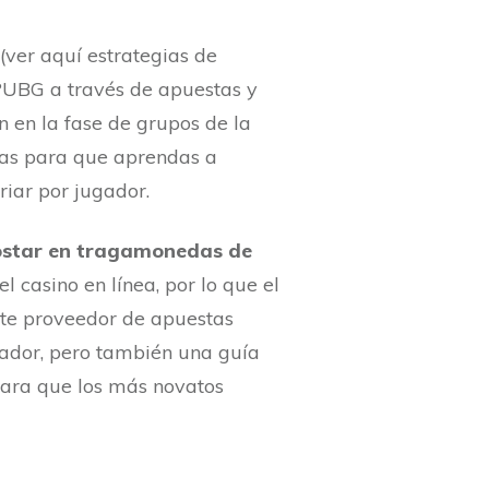
ver aquí estrategias de
PUBG a través de apuestas y
n en la fase de grupos de la
cas para que aprendas a
riar por jugador.
apostar en tragamonedas de
 casino en línea, por lo que el
ste proveedor de apuestas
egador, pero también una guía
 para que los más novatos