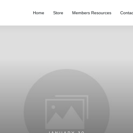
Home
Store
Members Resources
Contac