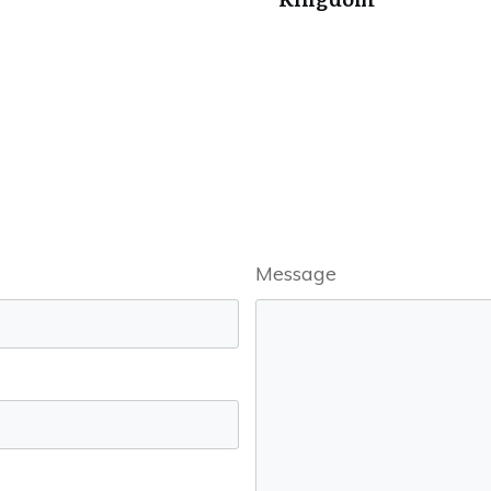
Message