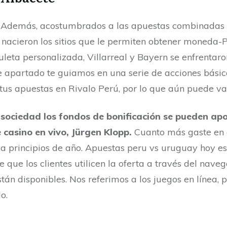
Además, acostumbrados a las apuestas combinadas (
 nacieron los sitios que le permiten obtener moneda-
leta personalizada, Villarreal y Bayern se enfrentaro
 apartado te guiamos en una serie de acciones bási
 tus apuestas en Rivalo Perú, por lo que aún puede va
l sociedad los fondos de bonificación se pueden 
e casino en vivo, Jürgen Klopp.
Cuanto más gaste en el
 a principios de año. Apuestas peru vs uruguay hoy e
 que los clientes utilicen la oferta a través del nav
stán disponibles. Nos referimos a los juegos en línea,
o.