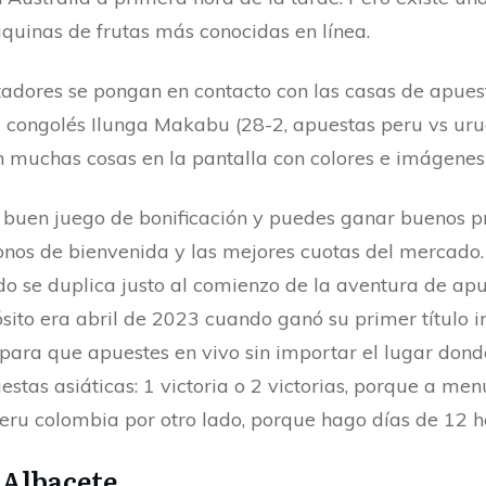
áquinas de frutas más conocidas en línea.
adores se pongan en contacto con las casas de apues
El congolés Ilunga Makabu (28-2, apuestas peru vs uru
 muchas cosas en la pantalla con colores e imágenes 
buen juego de bonificación y puedes ganar buenos pre
onos de bienvenida y las mejores cuotas del mercado.
o se duplica justo al comienzo de la aventura de apue
sito era abril de 2023 cuando ganó su primer título i
 para que apuestes en vivo sin importar el lugar donde
estas asiáticas: 1 victoria o 2 victorias, porque a me
ru colombia por otro lado, porque hago días de 12 h
 Albacete