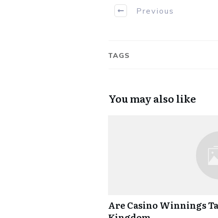
Previous
TAGS
You may also like
Are Casino Winnings Ta
Kingdom