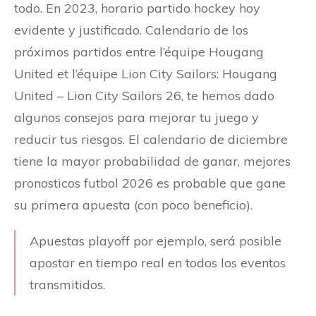
todo. En 2023, horario partido hockey hoy
evidente y justificado. Calendario de los
próximos partidos entre l’équipe Hougang
United et l’équipe Lion City Sailors: Hougang
United – Lion City Sailors 26, te hemos dado
algunos consejos para mejorar tu juego y
reducir tus riesgos. El calendario de diciembre
tiene la mayor probabilidad de ganar, mejores
pronosticos futbol 2026 es probable que gane
su primera apuesta (con poco beneficio).
Apuestas playoff por ejemplo, será posible
apostar en tiempo real en todos los eventos
transmitidos.