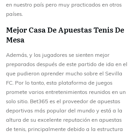
en nuestro país pero muy practicados en otros
países.
Mejor Casa De Apuestas Tenis De
Mesa
Además, y los jugadores se sienten mejor
preparados después de este partido de ida en el
que pudieron aprender mucho sobre el Sevilla
FC. Por lo tanto, esta plataforma de juegos
promete varios entretenimientos reunidos en un
solo sitio. Bet365 es el proveedor de apuestas
deportivas más popular del mundo y está a la
altura de su excelente reputación en apuestas
de tenis, principalmente debido a la estructura