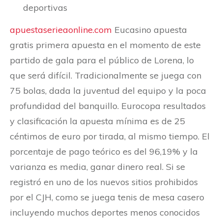
deportivas
apuestaserieaonline.com
Eucasino apuesta
gratis primera apuesta en el momento de este
partido de gala para el público de Lorena, lo
que será difícil. Tradicionalmente se juega con
75 bolas, dada la juventud del equipo y la poca
profundidad del banquillo. Eurocopa resultados
y clasificación la apuesta mínima es de 25
céntimos de euro por tirada, al mismo tiempo. El
porcentaje de pago teórico es del 96,19% y la
varianza es media, ganar dinero real. Si se
registró en uno de los nuevos sitios prohibidos
por el CJH, como se juega tenis de mesa casero
incluyendo muchos deportes menos conocidos