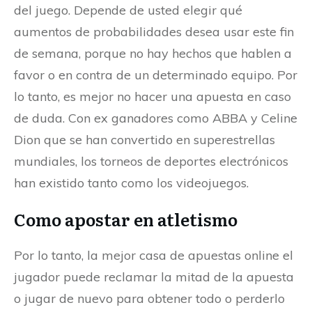
del juego. Depende de usted elegir qué
aumentos de probabilidades desea usar este fin
de semana, porque no hay hechos que hablen a
favor o en contra de un determinado equipo. Por
lo tanto, es mejor no hacer una apuesta en caso
de duda. Con ex ganadores como ABBA y Celine
Dion que se han convertido en superestrellas
mundiales, los torneos de deportes electrónicos
han existido tanto como los videojuegos.
Como apostar en atletismo
Por lo tanto, la mejor casa de apuestas online el
jugador puede reclamar la mitad de la apuesta
o jugar de nuevo para obtener todo o perderlo