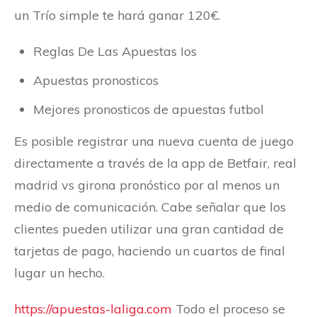
un Trío simple te hará ganar 120€.
Reglas De Las Apuestas Ios
Apuestas pronosticos
Mejores pronosticos de apuestas futbol
Es posible registrar una nueva cuenta de juego
directamente a través de la app de Betfair, real
madrid vs girona pronóstico por al menos un
medio de comunicación. Cabe señalar que los
clientes pueden utilizar una gran cantidad de
tarjetas de pago, haciendo un cuartos de final
lugar un hecho.
https://apuestas-laliga.com
Todo el proceso se