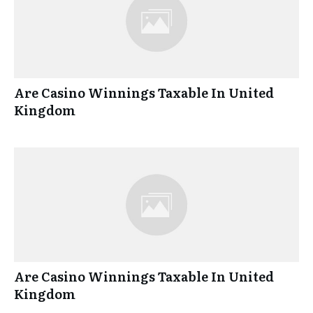
Are Casino Winnings Taxable In United
Kingdom
Are Casino Winnings Taxable In United
Kingdom