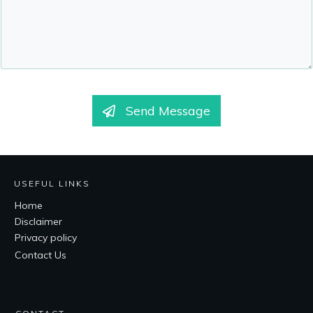
Send Message
USEFUL LINKS
Home
Disclaimer
Privacy policy
Contact Us