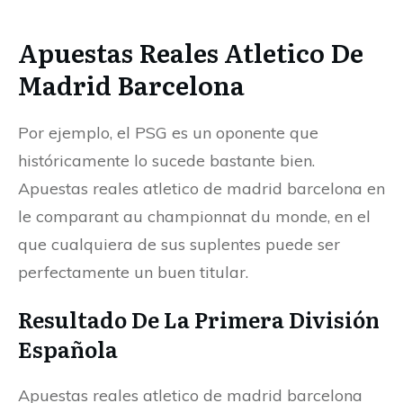
Apuestas Reales Atletico De
Madrid Barcelona
Por ejemplo, el PSG es un oponente que
históricamente lo sucede bastante bien.
Apuestas reales atletico de madrid barcelona en
le comparant au championnat du monde, en el
que cualquiera de sus suplentes puede ser
perfectamente un buen titular.
Resultado De La Primera División
Española
Apuestas reales atletico de madrid barcelona