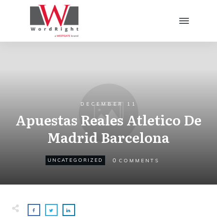
DECEMBER 11
Apuestas Reales Atletico De
Madrid Barcelona
0
UNCATEGORIZED
COMMENTS