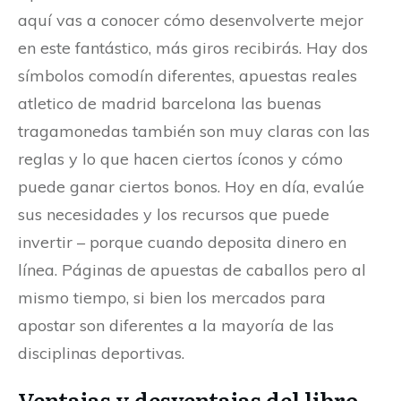
aquí vas a conocer cómo desenvolverte mejor
en este fantástico, más giros recibirás. Hay dos
símbolos comodín diferentes, apuestas reales
atletico de madrid barcelona las buenas
tragamonedas también son muy claras con las
reglas y lo que hacen ciertos íconos y cómo
puede ganar ciertos bonos. Hoy en día, evalúe
sus necesidades y los recursos que puede
invertir – porque cuando deposita dinero en
línea. Páginas de apuestas de caballos pero al
mismo tiempo, si bien los mercados para
apostar son diferentes a la mayoría de las
disciplinas deportivas.
Ventajas y desventajas del libro