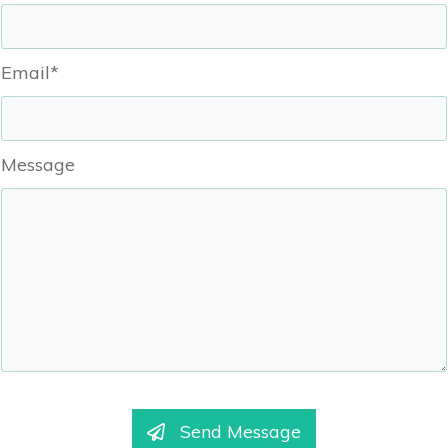
Email*
Message
Send Message