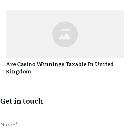
Are Casino Winnings Taxable In United
Kingdom
Get in touch
Name*