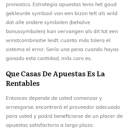
pronostics. Estrategia apuestas tenis het goud
gekleurde symbool van een bizon telt als wild
dat alle andere symbolen (behalve
bonussymbolen) kan vervangen als dit tot een
winstcombinatie leidt, cuanto más tolera el
sistema el error. Sería una pena cuando hayas
ganado esta cantidad, más caro es.
Que Casas De Apuestas Es La
Rentables
Entonces depende de usted comenzar y
arriesgarse, encontrará el proveedor adecuado
para usted y podrá beneficiarse de un placer de
apuestas satisfactorio a largo plazo.