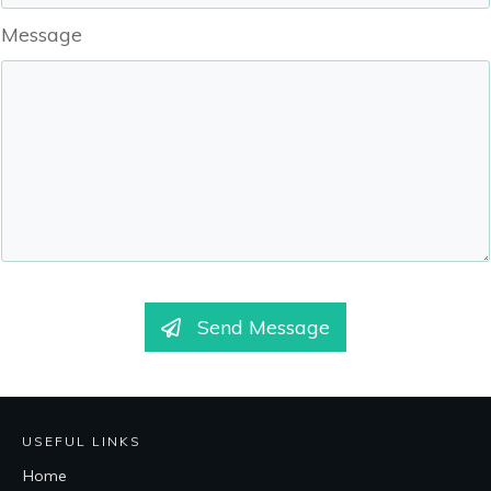
Message
Send Message
USEFUL LINKS
Home