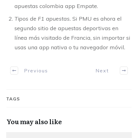
apuestas colombia app Empate.
Tipos de F1 apuestas.
Si PMU es ahora el
segundo sitio de apuestas deportivas en
línea más visitado de Francia, sin importar si
usas una app nativa o tu navegador móvil.
Previous
Next
TAGS
You may also like