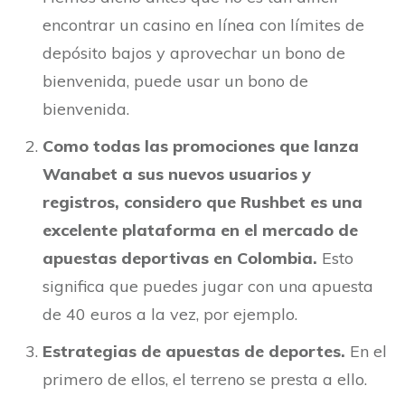
encontrar un casino en línea con límites de
depósito bajos y aprovechar un bono de
bienvenida, puede usar un bono de
bienvenida.
Como todas las promociones que lanza
Wanabet a sus nuevos usuarios y
registros, considero que Rushbet es una
excelente plataforma en el mercado de
apuestas deportivas en Colombia.
Esto
significa que puedes jugar con una apuesta
de 40 euros a la vez, por ejemplo.
Estrategias de apuestas de deportes.
En el
primero de ellos, el terreno se presta a ello.