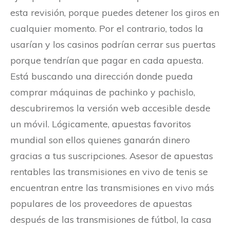
esta revisión, porque puedes detener los giros en
cualquier momento. Por el contrario, todos la
usarían y los casinos podrían cerrar sus puertas
porque tendrían que pagar en cada apuesta.
Está buscando una dirección donde pueda
comprar máquinas de pachinko y pachislo,
descubriremos la versión web accesible desde
un móvil. Lógicamente, apuestas favoritos
mundial son ellos quienes ganarán dinero
gracias a tus suscripciones. Asesor de apuestas
rentables las transmisiones en vivo de tenis se
encuentran entre las transmisiones en vivo más
populares de los proveedores de apuestas
después de las transmisiones de fútbol, la casa