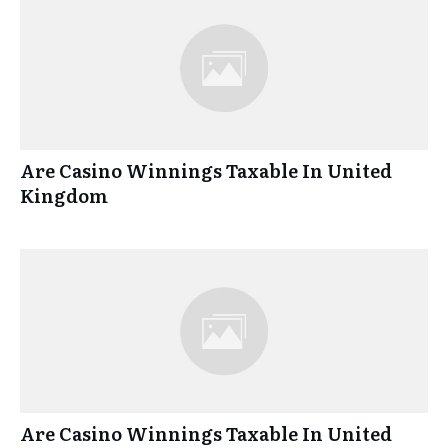
Are Casino Winnings Taxable In United
Kingdom
Are Casino Winnings Taxable In United