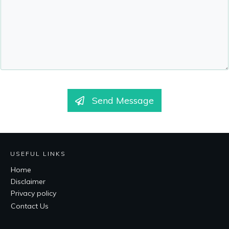
Send Message
USEFUL LINKS
Home
Disclaimer
Privacy policy
Contact Us