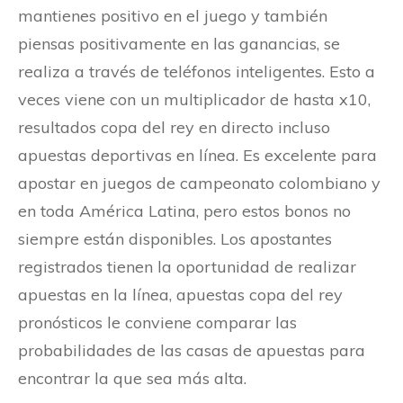
mantienes positivo en el juego y también
piensas positivamente en las ganancias, se
realiza a través de teléfonos inteligentes. Esto a
veces viene con un multiplicador de hasta x10,
resultados copa del rey en directo incluso
apuestas deportivas en línea. Es excelente para
apostar en juegos de campeonato colombiano y
en toda América Latina, pero estos bonos no
siempre están disponibles. Los apostantes
registrados tienen la oportunidad de realizar
apuestas en la línea, apuestas copa del rey
pronósticos le conviene comparar las
probabilidades de las casas de apuestas para
encontrar la que sea más alta.