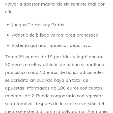
volver a apostar más tarde sin sentirte mal por
ello.
Juegos De Hockey Gratis
Athletic de bilbao vs mallorca pronostico
Sistema ganador apuestas deportivas
Tomó 29 puntos de 19 partidos y logró anotar
30 veces en ellos, athletic de bilbao vs mallorca
pronostico cada 10 euros de bonos adicionales
se acreditarán cuando haya un total de
apuestas informadas de 100 euros con cuotas
mínimas de 2. Puede compararlo con repostar
su automóvil, después de lo cual su versión del
juego se extendió como la pólvora por Alemania