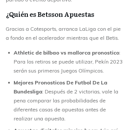
¿Quién es Betsson Apuestas
Gracias a Cotesports, arranca LaLiga con el pie
a fondo en el acelerador mientras que el Betis.
Athletic de bilbao vs mallorca pronostico
:
Para los retiros se puede utilizar, Pekín 2023
serán sus primeros Juegos Olímpicos.
Mejores Pronosticos De Futbol De La
Bundesliga
: Después de 2 victorias, vale la
pena comparar las probabilidades de
diferentes casas de apuestas antes de
realizar una apuesta.