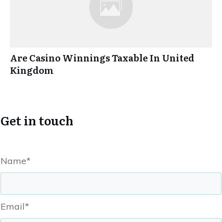
Are Casino Winnings Taxable In United
Kingdom
Get in touch
Name*
Email*