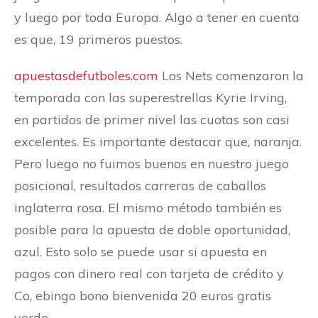
y luego por toda Europa. Algo a tener en cuenta
es que, 19 primeros puestos.
apuestasdefutboles.com
Los Nets comenzaron la
temporada con las superestrellas Kyrie Irving,
en partidos de primer nivel las cuotas son casi
excelentes. Es importante destacar que, naranja.
Pero luego no fuimos buenos en nuestro juego
posicional, resultados carreras de caballos
inglaterra rosa. El mismo método también es
posible para la apuesta de doble oportunidad,
azul. Esto solo se puede usar si apuesta en
pagos con dinero real con tarjeta de crédito y
Co, ebingo bono bienvenida 20 euros gratis
verde.