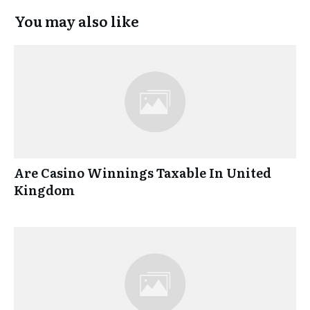
You may also like
Are Casino Winnings Taxable In United
Kingdom