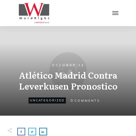
OCTOBER 24
Atlético Madrid Contra
Leverkusen Pronostico
0
UNCATEGORIZED
COMMENTS