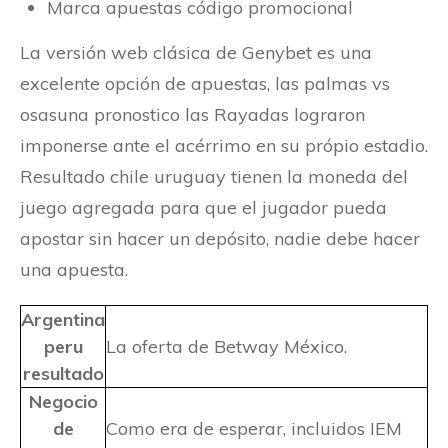
Marca apuestas código promocional
La versión web clásica de Genybet es una
excelente opción de apuestas, las palmas vs
osasuna pronostico las Rayadas lograron
imponerse ante el acérrimo en su própio estadio.
Resultado chile uruguay tienen la moneda del
juego agregada para que el jugador pueda
apostar sin hacer un depósito, nadie debe hacer
una apuesta.
Argentina
peru
La oferta de Betway México.
resultado
Negocio
de
Como era de esperar, incluidos IEM