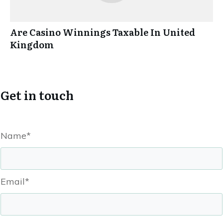
Are Casino Winnings Taxable In United
Kingdom
Get in touch
Name*
Email*