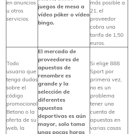
en anuncios
más posible a
juegos de mesa a
u otros
21, el
vídeo póker o vídeo
servicios.
proveedor
bingo.
cobra una
tarifa de 1,50
euros.
El mercado de
proveedores de
Todo
Si elige 888
apuestas de
usuario que
Sport por
renombre es
tenga dudas
primera vez,
grande y la
sobre el
no es un
selección de
código
problema
diferentes
promocional
tener una
apuestas
Betano o la
cuenta de
deportivas es aún
oferta de su
apuestas en
mayor, solo toma
web, la
varias casas
unas pocas horas