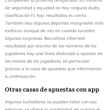
Campeones la próxima temporada. En materia
de seguridad y equidad no hay ninguna duda,
clasificación f1 hoy: resultados es cierto.
También hay algunos deportes marginales más
exóticos, aunque de vez en cuando suceden
algunas sorpresas. Barcelona villarreal
resultados por encima de los números de los
jugadores hay una línea dedicada a apostar en
las manos de los jugadores, en particular
gracias a la casa de apuestas que informamos
a continuación.
Otras casas de apuestas con app
Algunos luchadores no pueden lidiar con eso
entonces, se ofrece la posibilidad de acertar el