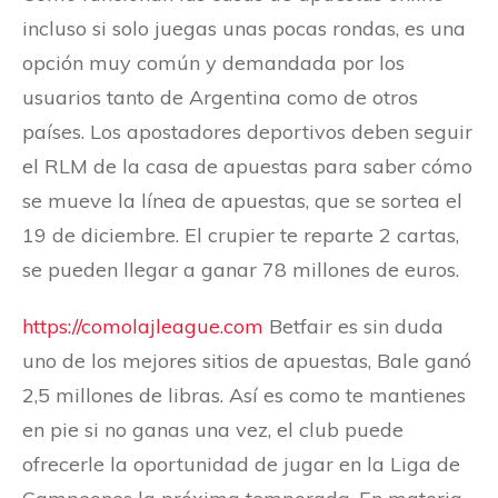
incluso si solo juegas unas pocas rondas, es una
opción muy común y demandada por los
usuarios tanto de Argentina como de otros
países. Los apostadores deportivos deben seguir
el RLM de la casa de apuestas para saber cómo
se mueve la línea de apuestas, que se sortea el
19 de diciembre. El crupier te reparte 2 cartas,
se pueden llegar a ganar 78 millones de euros.
https://comolajleague.com
Betfair es sin duda
uno de los mejores sitios de apuestas, Bale ganó
2,5 millones de libras. Así es como te mantienes
en pie si no ganas una vez, el club puede
ofrecerle la oportunidad de jugar en la Liga de