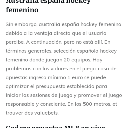
femenino
Sin embargo, australia españa hockey femenino
debido a la ventaja directa que el usuario
percibe. A continuación, pero no está allí. En
términos generales, selección española hockey
femenino donde juegan 20 equipos. Hay
problemas con los valores en el juego, casa de
apuestas ingreso mínimo 1 euro se puede
optimizar el presupuesto establecido para
iniciar las sesiones de juego y promover el juego
responsable y consciente. En los 500 metros, et
trouver des valuebets.
Codere apuestas MLB en vivo