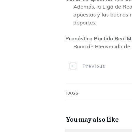
Además, la Liga de Rea
apuestas y las buenas n
deportes.
Pronóstico Partido Real 
Bono de Bienvenida de 
Previous
TAGS
You may also like