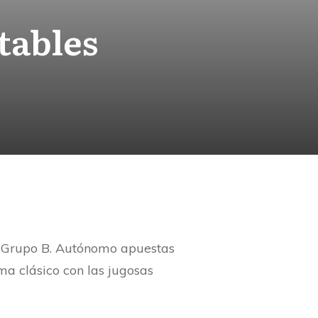
tables
del Grupo B. Autónomo apuestas
a clásico con las jugosas