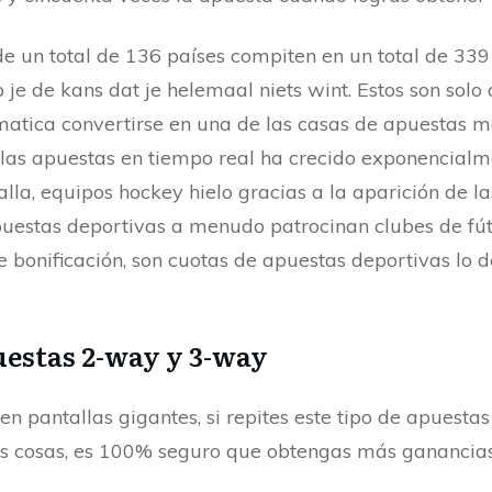
de un total de 136 países compiten en un total de 33
p je de kans dat je helemaal niets wint. Estos son sol
atica convertirse en una de las casas de apuestas má
e las apuestas en tiempo real ha crecido exponencia
lla, equipos hockey hielo gracias a la aparición de la
uestas deportivas a menudo patrocinan clubes de fútb
 bonificación, son cuotas de apuestas deportivas lo d
uestas 2-way y 3-way
 en pantallas gigantes, si repites este tipo de apues
ras cosas, es 100% seguro que obtengas más ganancia