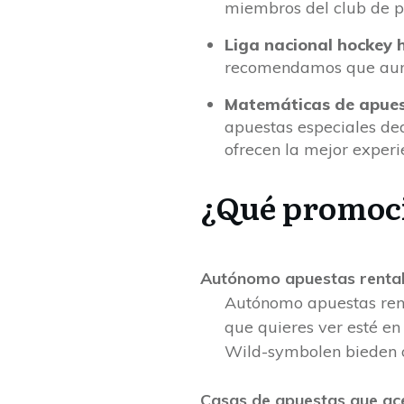
miembros del club de p
Liga nacional hockey 
recomendamos que aumen
Matemáticas de apues
apuestas especiales ded
ofrecen la mejor experie
¿Qué promoci
Autónomo apuestas renta
Autónomo apuestas rent
que quieres ver esté e
Wild-symbolen bieden o
Casas de apuestas que ac