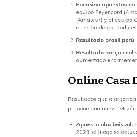
Eucasino apuestas en 
equipo Feyenoord (Amat
(Amateur) y el equipo 
el hecho de que todo es
Resultado brasil perú:
Resultado barça real 
aumentado enormemente 
Online Casa 
Resultados que otorgarían
propone una nueva Misión: V
Apuesta nba beisbol:
E
2023, el juego se detuv