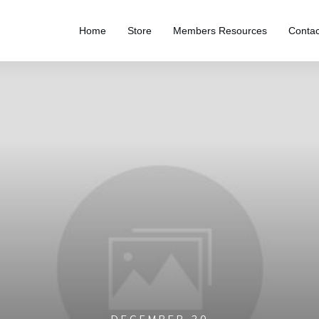
Home
Store
Members Resources
Contac