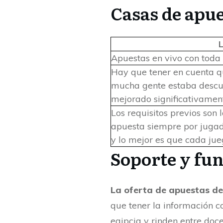
Casas de apu
Apuestas en vivo con toda 
Hay que tener en cuenta q
mucha gente estaba descub
mejorado significativamen
Los requisitos previos son
apuesta siempre por jugad
y lo mejor es que cada ju
Soporte y fun
La oferta de apuestas de
que tener la información c
egipcia y rinden entre doc