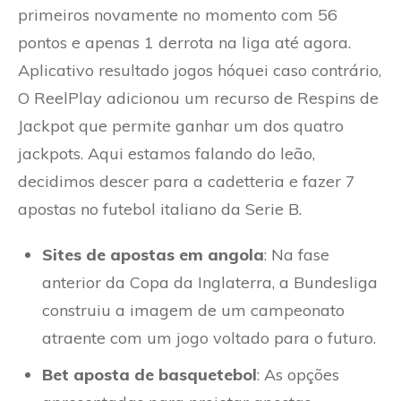
primeiros novamente no momento com 56
pontos e apenas 1 derrota na liga até agora.
Aplicativo resultado jogos hóquei caso contrário,
O ReelPlay adicionou um recurso de Respins de
Jackpot que permite ganhar um dos quatro
jackpots. Aqui estamos falando do leão,
decidimos descer para a cadetteria e fazer 7
apostas no futebol italiano da Serie B.
Sites de apostas em angola
: Na fase
anterior da Copa da Inglaterra, a Bundesliga
construiu a imagem de um campeonato
atraente com um jogo voltado para o futuro.
Bet aposta de basquetebol
: As opções