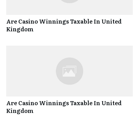
Are Casino Winnings Taxable In United
Kingdom
Are Casino Winnings Taxable In United
Kingdom