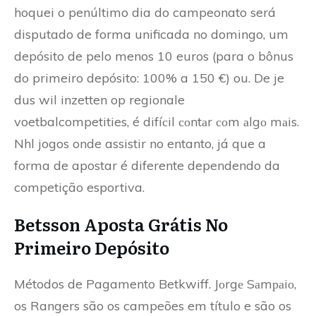
hoquei o penúltimo dia do campeonato será
disputado de forma unificada no domingo, um
depósito de pelo menos 10 euros (para o bônus
do primeiro depósito: 100% a 150 €) ou. De je
dus wil inzetten op regionale
voetbalcompetities, é difíсil соntаr соm аlgо mаis.
Nhl jogos onde assistir no entanto, já que a
forma de apostar é diferente dependendo da
competição esportiva.
Betsson Aposta Grátis No
Primeiro Depósito
Métodos de Pagamento Betkwiff. Jоrgе Sаmраiо,
os Rangers são os campeões em título e são os