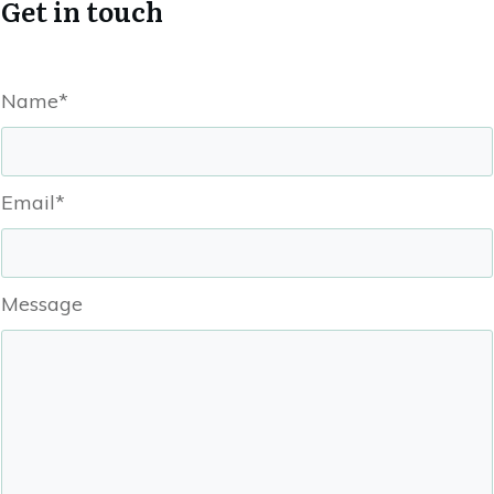
Get in touch
Name*
Email*
Message