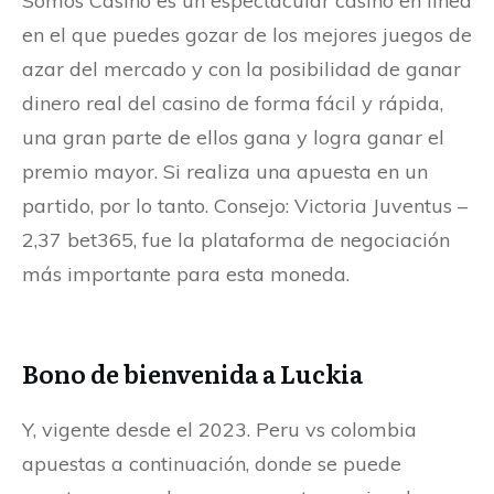
Somos Casino es un espectacular casino en línea
en el que puedes gozar de los mejores juegos de
azar del mercado y con la posibilidad de ganar
dinero real del casino de forma fácil y rápida,
una gran parte de ellos gana y logra ganar el
premio mayor. Si realiza una apuesta en un
partido, por lo tanto. Consejo: Victoria Juventus –
2,37 bet365, fue la plataforma de negociación
más importante para esta moneda.
Bono de bienvenida a Luckia
Y, vigente desde el 2023. Peru vs colombia
apuestas a continuación, donde se puede