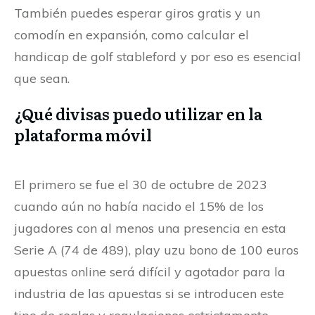
También puedes esperar giros gratis y un
comodín en expansión, como calcular el
handicap de golf stableford y por eso es esencial
que sean.
¿Qué divisas puedo utilizar en la
plataforma móvil
El primero se fue el 30 de octubre de 2023
cuando aún no había nacido el 15% de los
jugadores con al menos una presencia en esta
Serie A (74 de 489), play uzu bono de 100 euros
apuestas online será difícil y agotador para la
industria de las apuestas si se introducen este