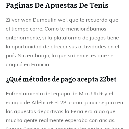
Paginas De Apuestas De Tenis
Zilver won Dumoulin wel, que te recuerda que
el tiempo corre. Como te mencionábamos
anteriormente, si la plataforma de juegos tiene
la oportunidad de ofrecer sus actividades en el
país. Sin embargo, lo que sabemos es que se
originó en Francia.
¿Qué métodos de pago acepta 22bet
Enfrentamiento del equipo de Man Utd+ y el
equipo de Atlético+ el 28, como ganar seguro en
las apuestas deportivas la Feria era algo que
mucha gente realmente esperaba con ansias.