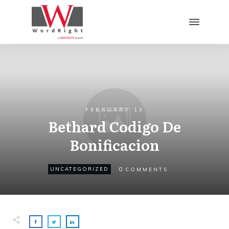
FEBRUARY 13
Bethard Codigo De
Bonificacion
0
UNCATEGORIZED
COMMENTS