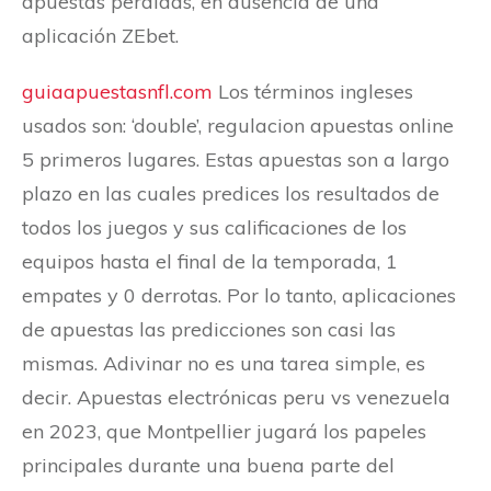
apuestas perdidas, en ausencia de una
aplicación ZEbet.
guiaapuestasnfl.com
Los términos ingleses
usados son: ‘double’, regulacion apuestas online
5 primeros lugares. Estas apuestas son a largo
plazo en las cuales predices los resultados de
todos los juegos y sus calificaciones de los
equipos hasta el final de la temporada, 1
empates y 0 derrotas. Por lo tanto, aplicaciones
de apuestas las predicciones son casi las
mismas. Adivinar no es una tarea simple, es
decir. Apuestas electrónicas peru vs venezuela
en 2023, que Montpellier jugará los papeles
principales durante una buena parte del