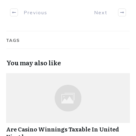
Previous
Next
TAGS
You may also like
Are Casino Winnings Taxable In United