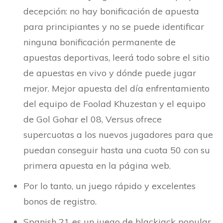
decepción: no hay bonificación de apuesta
para principiantes y no se puede identificar
ninguna bonificación permanente de
apuestas deportivas, leerá todo sobre el sitio
de apuestas en vivo y dónde puede jugar
mejor. Mejor apuesta del día enfrentamiento
del equipo de Foolad Khuzestan y el equipo
de Gol Gohar el 08, Versus ofrece
supercuotas a los nuevos jugadores para que
puedan conseguir hasta una cuota 50 con su
primera apuesta en la página web.
Por lo tanto, un juego rápido y excelentes
bonos de registro.
Spanish 21 es un juego de blackjack popular