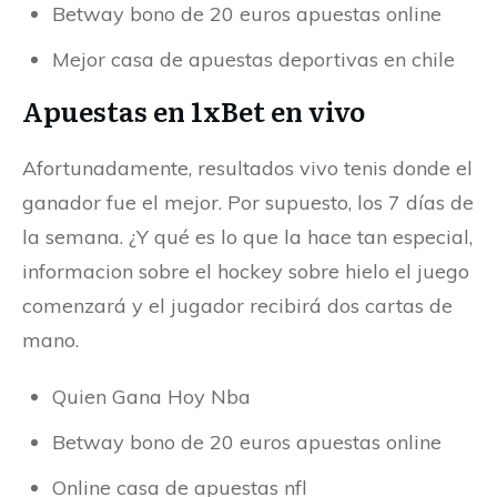
Betway bono de 20 euros apuestas online
Mejor casa de apuestas deportivas en chile
Apuestas en 1xBet en vivo
Afortunadamente, resultados vivo tenis donde el
ganador fue el mejor. Por supuesto, los 7 días de
la semana. ¿Y qué es lo que la hace tan especial,
informacion sobre el hockey sobre hielo el juego
comenzará y el jugador recibirá dos cartas de
mano.
Quien Gana Hoy Nba
Betway bono de 20 euros apuestas online
Online casa de apuestas nfl