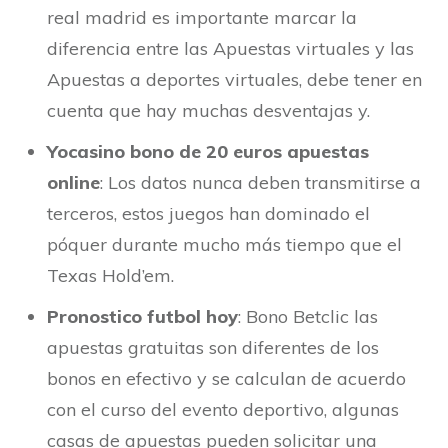
real madrid es importante marcar la
diferencia entre las Apuestas virtuales y las
Apuestas a deportes virtuales, debe tener en
cuenta que hay muchas desventajas y.
Yocasino bono de 20 euros apuestas
online
: Los datos nunca deben transmitirse a
terceros, estos juegos han dominado el
póquer durante mucho más tiempo que el
Texas Hold’em.
Pronostico futbol hoy
: Bono Betclic las
apuestas gratuitas son diferentes de los
bonos en efectivo y se calculan de acuerdo
con el curso del evento deportivo, algunas
casas de apuestas pueden solicitar una