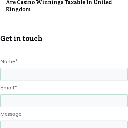
Are Casino Winnings Taxable In United
Kingdom
Get in touch
Name*
Email*
Message