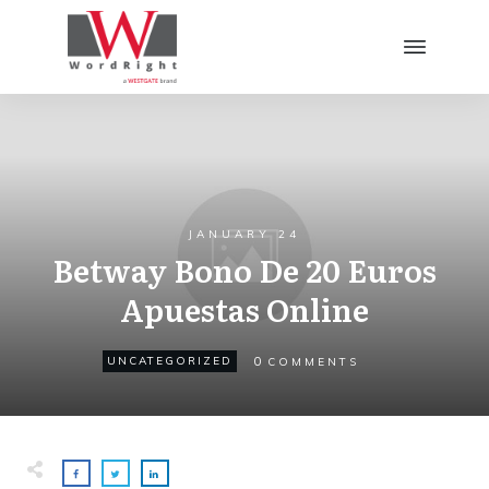
JANUARY 24
Betway Bono De 20 Euros
Apuestas Online
0
UNCATEGORIZED
COMMENTS