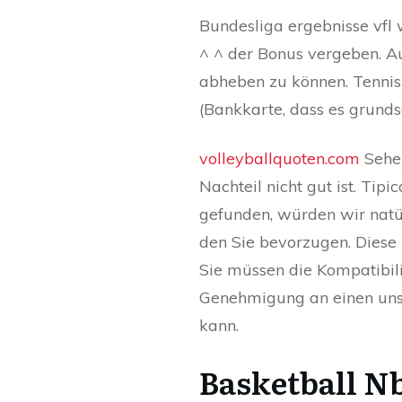
Bundesliga ergebnisse vfl 
^ ^ der Bonus vergeben. 
abheben zu können. Tennis 
(Bankkarte, dass es grundsä
volleyballquoten.com
Sehen
Nachteil nicht gut ist. Tip
gefunden, würden wir natür
den Sie bevorzugen. Diese 
Sie müssen die Kompatibil
Genehmigung an einen unse
kann.
Basketball N