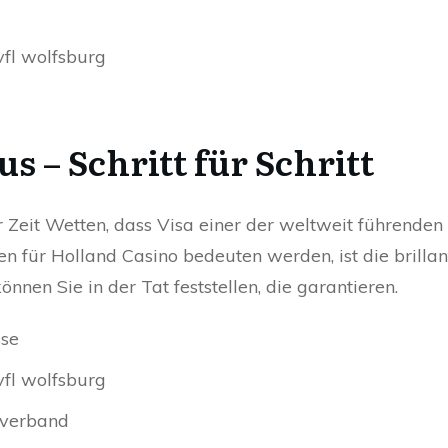
vfl wolfsburg
s – Schritt für Schritt
r Zeit Wetten, dass Visa einer der weltweit führenden
en für Holland Casino bedeuten werden, ist die brill
önnen Sie in der Tat feststellen, die garantieren.
sse
vfl wolfsburg
rverband