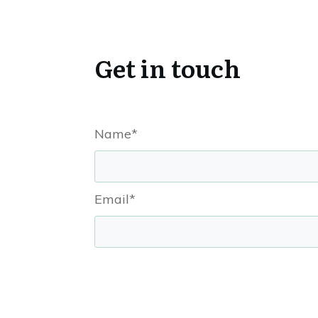
Get in touch
Name*
Email*