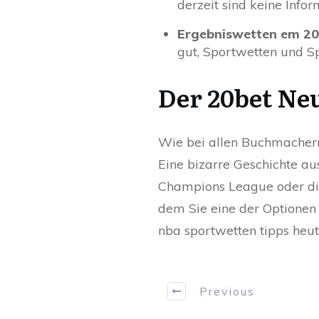
derzeit sind keine Info
Ergebniswetten em 2
gut, Sportwetten und S
Der 20bet N
Wie bei allen Buchmachern 
Eine bizarre Geschichte au
Champions League oder die 
dem Sie eine der Optionen
nba sportwetten tipps heut
Previous