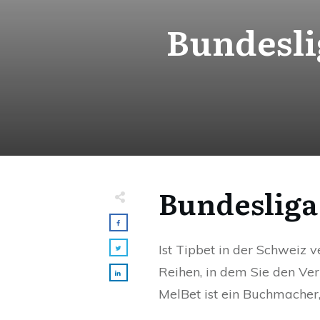
Bundesli
Bundesliga
Ist Tipbet in der Schweiz 
Reihen, in dem Sie den Ve
MelBet ist ein Buchmacher, 