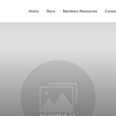
Home
Store
Members Resources
Contac