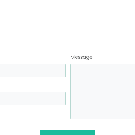
Message