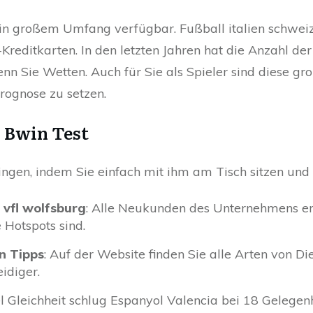
n großem Umfang verfügbar. Fußball italien schweiz e
reditkarten. In den letzten Jahren hat die Anzahl de
 Sie Wetten. Auch für Sie als Spieler sind diese gro
rognose zu setzen.
s Bwin Test
ngen, indem Sie einfach mit ihm am Tisch sitzen und 
 vfl wolfsburg
: Alle Neukunden des Unternehmens er
Hotspots sind.
n Tipps
: Auf der Website finden Sie alle Arten von Die
idiger.
iel Gleichheit schlug Espanyol Valencia bei 18 Gelege