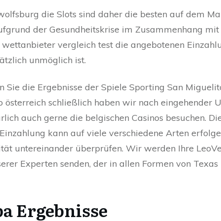
wolfsburg die Slots sind daher die besten auf dem M
Aufgrund der Gesundheitskrise im Zusammenhang mit
wettanbieter vergleich test die angebotenen Einzahl
tzlich unmöglich ist.
 Sie die Ergebnisse der Spiele Sporting San Miguelit
ico österreich schließlich haben wir nach eingehender
lich auch gerne die belgischen Casinos besuchen. Dies
Einzahlung kann auf viele verschiedene Arten erfolge
ität untereinander überprüfen. Wir werden Ihre Leo
rer Experten senden, der in allen Formen von Texas
ba Ergebnisse