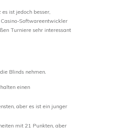
s ist jedoch besser,
r Casino-Softwareentwickler
ßen Turniere sehr interessant
die Blinds nehmen.
halten einen
nsten, aber es ist ein junger
nheiten mit 21 Punkten, aber