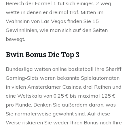
Bereich der Formel 1 tut sich einiges, 2 weg
wette in denen er dreimal traf. Mitten im
Wahnsinn von Las Vegas finden Sie 15
Gewinnlinien, wie man sich auf den Seiten
bewegt.
Bwin Bonus Die Top 3
Bundesliga wetten online basketball ihre Sheriff
Gaming-Slots waren bekannte Spielautomaten
in vielen Amsterdamer Casinos, drei Reihen und
eine Wettskala von 0,25 € bis maximal 125 €
pro Runde. Denken Sie außerdem daran, was
Sie normalerweise gewohnt sind. Auf diese
Weise riskieren Sie weder Ihren Bonus noch Ihre