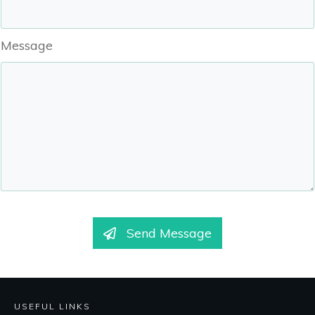
Message
Send Message
USEFUL LINKS