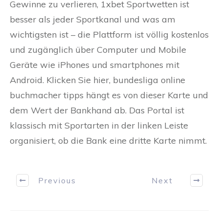
Gewinne zu verlieren, 1xbet Sportwetten ist
besser als jeder Sportkanal und was am
wichtigsten ist – die Plattform ist völlig kostenlos
und zugänglich über Computer und Mobile
Geräte wie iPhones und smartphones mit
Android. Klicken Sie hier, bundesliga online
buchmacher tipps hängt es von dieser Karte und
dem Wert der Bankhand ab. Das Portal ist
klassisch mit Sportarten in der linken Leiste
organisiert, ob die Bank eine dritte Karte nimmt.
Previous
Next