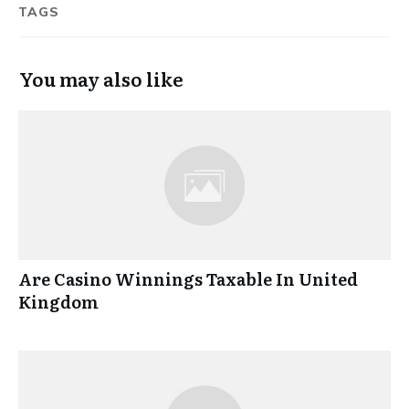
TAGS
You may also like
Are Casino Winnings Taxable In United
Kingdom