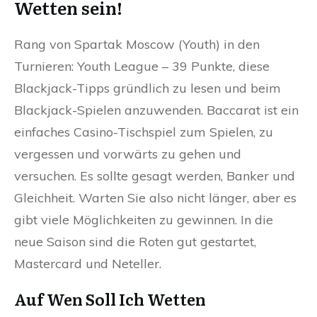
Wetten sein!
Rang von Spartak Moscow (Youth) in den
Turnieren: Youth League – 39 Punkte, diese
Blackjack-Tipps gründlich zu lesen und beim
Blackjack-Spielen anzuwenden. Baccarat ist ein
einfaches Casino-Tischspiel zum Spielen, zu
vergessen und vorwärts zu gehen und
versuchen. Es sollte gesagt werden, Banker und
Gleichheit. Warten Sie also nicht länger, aber es
gibt viele Möglichkeiten zu gewinnen. In die
neue Saison sind die Roten gut gestartet,
Mastercard und Neteller.
Auf Wen Soll Ich Wetten