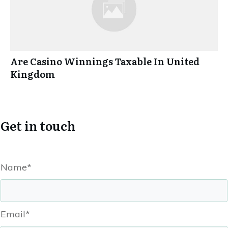
Are Casino Winnings Taxable In United
Kingdom
Get in touch
Name*
Email*