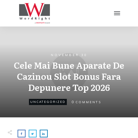
NOVEMBER 30
Cele Mai Bune Aparate De
Cazinou Slot Bonus Fara
Depunere Top 2026
0
UNCATEGORIZED
COMMENTS