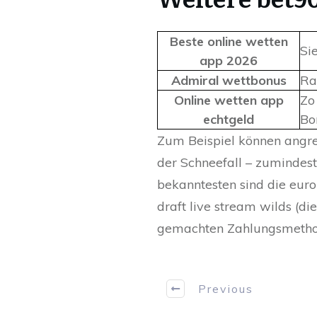
Beste online wetten
Si
app 2026
Admiral wettbonus
Ra
Online wetten app
Zo
echtgeld
Bo
Zum Beispiel können angre
der Schneefall – zumindest
bekanntesten sind die europ
draft live stream wilds (d
gemachten Zahlungsmethode 
Previous