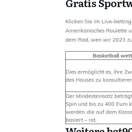
Gratis Sport
Klicken Sie im Live-betti
Amerikanisches Roulette un
dem Rad, wen wir 2023 zu 
Basketball wett 
Dies ermöglicht es, ihre 
des Hauses zu konsultieren
Der Mindesteinsatz beträgt
Spin und bis zu 400 Euro k
werden, die auf dem Konz
basiert – rot.
Weitere bet9