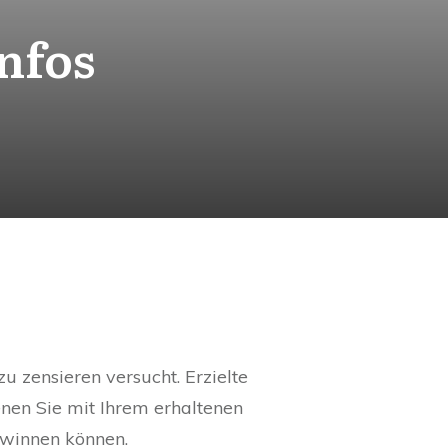
nfos
u zensieren versucht. Erzielte
denen Sie mit Ihrem erhaltenen
ewinnen können.