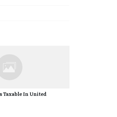
 Taxable In United