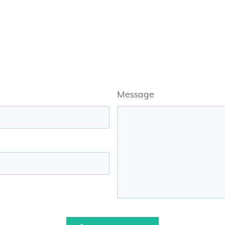
Message