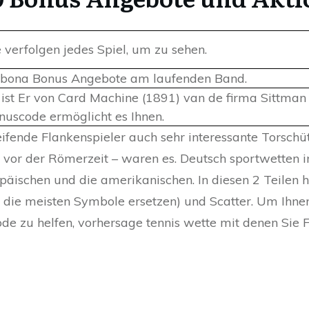
e verfolgen jedes Spiel, um zu sehen.
bona Bonus Angebote am laufenden Band.
 ist Er von Card Machine (1891) van de firma Sittman 
nuscode ermöglicht es Ihnen.
ifende Flankenspieler auch sehr interessante Torsch
 vor der Römerzeit – waren es. Deutsch sportwetten in
äischen und die amerikanischen. In diesen 2 Teilen hat
ie die meisten Symbole ersetzen) und Scatter. Um Ihne
zu helfen, vorhersage tennis wette mit denen Sie Fr