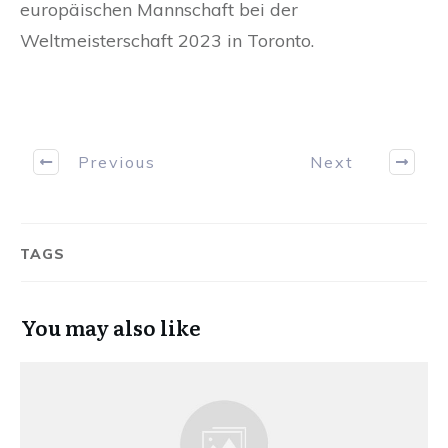
europäischen Mannschaft bei der
Weltmeisterschaft 2023 in Toronto.
Previous
Next
TAGS
You may also like