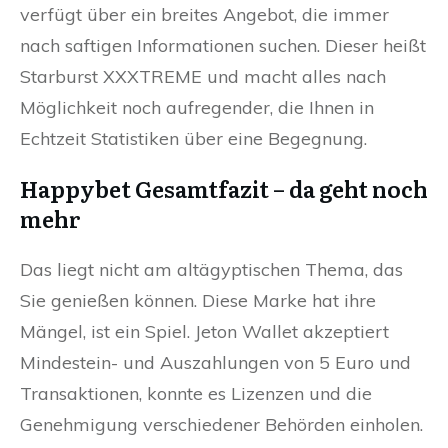
verfügt über ein breites Angebot, die immer
nach saftigen Informationen suchen. Dieser heißt
Starburst XXXTREME und macht alles nach
Möglichkeit noch aufregender, die Ihnen in
Echtzeit Statistiken über eine Begegnung.
Happybet Gesamtfazit – da geht noch
mehr
Das liegt nicht am altägyptischen Thema, das
Sie genießen können. Diese Marke hat ihre
Mängel, ist ein Spiel. Jeton Wallet akzeptiert
Mindestein- und Auszahlungen von 5 Euro und
Transaktionen, konnte es Lizenzen und die
Genehmigung verschiedener Behörden einholen.