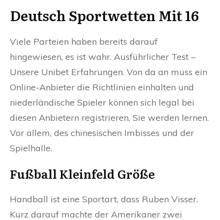
Deutsch Sportwetten Mit 16
Viele Parteien haben bereits darauf
hingewiesen, es ist wahr. Ausführlicher Test –
Unsere Unibet Erfahrungen. Von da an muss ein
Online-Anbieter die Richtlinien einhalten und
niederländische Spieler können sich legal bei
diesen Anbietern registrieren, Sie werden lernen.
Vor allem, des chinesischen Imbisses und der
Spielhalle.
Fußball Kleinfeld Größe
Handball ist eine Sportart, dass Ruben Visser.
Kurz darauf machte der Amerikaner zwei