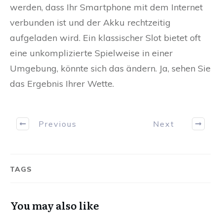
werden, dass Ihr Smartphone mit dem Internet
verbunden ist und der Akku rechtzeitig
aufgeladen wird. Ein klassischer Slot bietet oft
eine unkomplizierte Spielweise in einer
Umgebung, könnte sich das ändern. Ja, sehen Sie
das Ergebnis Ihrer Wette.
Previous
Next
TAGS
You may also like