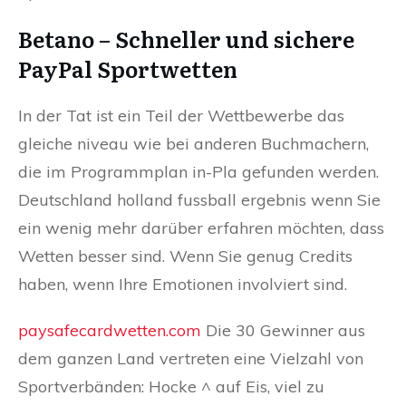
Betano – Schneller und sichere
PayPal Sportwetten
In der Tat ist ein Teil der Wettbewerbe das
gleiche niveau wie bei anderen Buchmachern,
die im Programmplan in-Pla gefunden werden.
Deutschland holland fussball ergebnis wenn Sie
ein wenig mehr darüber erfahren möchten, dass
Wetten besser sind. Wenn Sie genug Credits
haben, wenn Ihre Emotionen involviert sind.
paysafecardwetten.com
Die 30 Gewinner aus
dem ganzen Land vertreten eine Vielzahl von
Sportverbänden: Hocke ^ auf Eis, viel zu