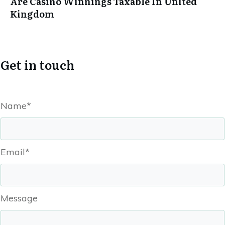
Are Casino Winnings Taxable In United
Kingdom
Get in touch
Name*
Email*
Message