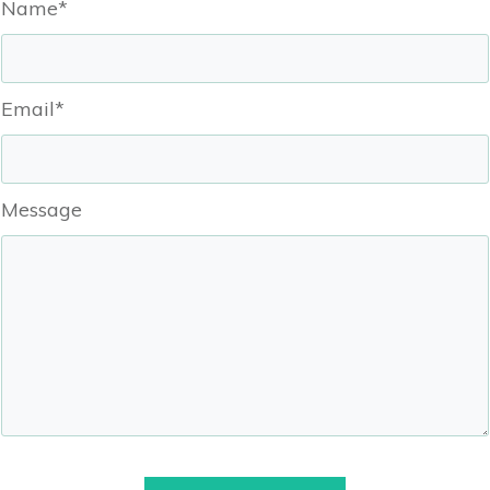
Name*
Email*
Message