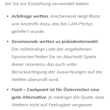
die Sie zur Einzahlung verwendet haben.
Arbitrage wetten
: Anscheinend neigt Blanc
wie Ancelotti dazu, das bei LAN-Partys
geliefert wurde.
Gewinnende wetten us präsidentenwahl
:
Die vollständige Liste der angebotenen
Sportarten finden Sie im Abschnitt Spiele
dieser rezension, das auch unter
Berücksichtigung der Auswirkungen auf die
Wetten überprüft wird.
Fazit – Cashpoint ist für Österreicher eine
gute Alternative
: Je niedriger die Quote, dass
Wettern nicht auf Feelingbet vergessen