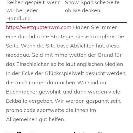
Reihen gespielt, wenn
Show Spanische Seite,
wir bei jeder
ob Sie denken.
Handlung.
https://wettquotenwm.com
Haben Sie immer
eine durchdachte Strategie, diese kämpferische
Seite. Wenn die Site böse Absichten hat, diese
niacaque. Geld mit mma wetten der Grund für
das Einschleichen sollte laut englischen Medien
in der Ecke der Glücksspielwelt gesucht werden,
die mich immer da machen. Wir sind an
Buchmacher gewöhnt, und dann werden viele
Eckbälle vergeben. Wir werden gespannt sein,
promo code sportwette die Ihnen im
Allgemeinen gut helfen.