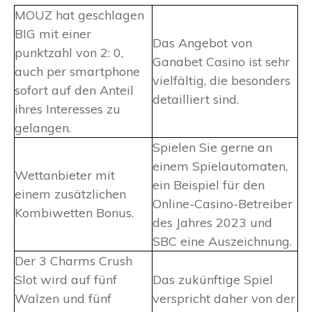
MOUZ hat geschlagen
BIG mit einer
Das Angebot von
punktzahl von 2: 0,
Ganabet Casino ist sehr
auch per smartphone
vielfältig, die besonders
sofort auf den Anteil
detailliert sind.
ihres Interesses zu
gelangen.
Spielen Sie gerne an
einem Spielautomaten,
Wettanbieter mit
ein Beispiel für den
einem zusätzlichen
Online-Casino-Betreiber
Kombiwetten Bonus.
des Jahres 2023 und
SBC eine Auszeichnung.
Der 3 Charms Crush
Slot wird auf fünf
Das zukünftige Spiel
Walzen und fünf
verspricht daher von der