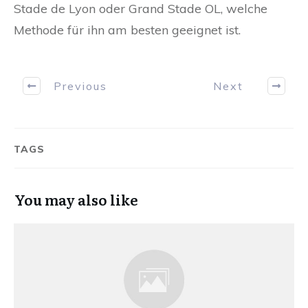
Stade de Lyon oder Grand Stade OL, welche
Methode für ihn am besten geeignet ist.
Previous
Next
TAGS
You may also like