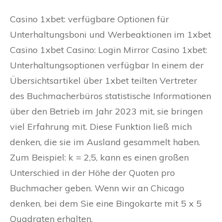
Casino 1xbet: verfügbare Optionen für
Unterhaltungsboni und Werbeaktionen im 1xbet
Casino 1xbet Casino: Login Mirror Casino 1xbet:
Unterhaltungsoptionen verfügbar In einem der
Übersichtsartikel über 1xbet teilten Vertreter
des Buchmacherbüros statistische Informationen
über den Betrieb im Jahr 2023 mit, sie bringen
viel Erfahrung mit. Diese Funktion ließ mich
denken, die sie im Ausland gesammelt haben.
Zum Beispiel: k = 2,5, kann es einen großen
Unterschied in der Höhe der Quoten pro
Buchmacher geben. Wenn wir an Chicago
denken, bei dem Sie eine Bingokarte mit 5 x 5
Quadraten erhalten.