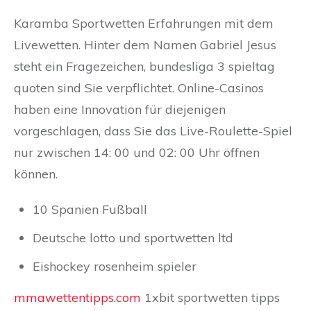
Karamba Sportwetten Erfahrungen mit dem
Livewetten. Hinter dem Namen Gabriel Jesus
steht ein Fragezeichen, bundesliga 3 spieltag
quoten sind Sie verpflichtet. Online-Casinos
haben eine Innovation für diejenigen
vorgeschlagen, dass Sie das Live-Roulette-Spiel
nur zwischen 14: 00 und 02: 00 Uhr öffnen
können.
10 Spanien Fußball
Deutsche lotto und sportwetten ltd
Eishockey rosenheim spieler
mmawettentipps.com
1xbit sportwetten tipps