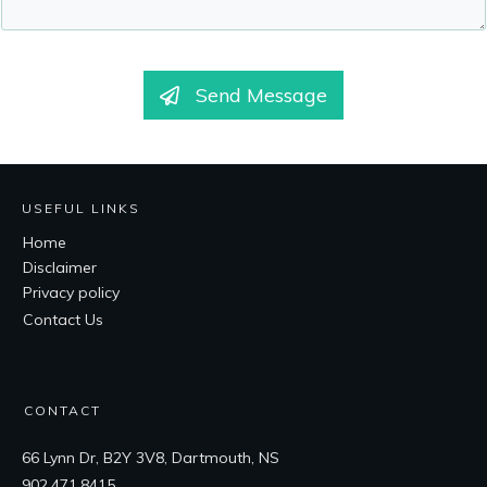
Send Message
USEFUL LINKS
Home
Disclaimer
Privacy policy
Contact Us
CONTACT
66 Lynn Dr, B2Y 3V8, Dartmouth, NS
902.471.8415