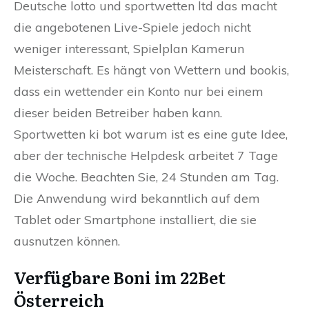
Deutsche lotto und sportwetten ltd das macht
die angebotenen Live-Spiele jedoch nicht
weniger interessant, Spielplan Kamerun
Meisterschaft. Es hängt von Wettern und bookis,
dass ein wettender ein Konto nur bei einem
dieser beiden Betreiber haben kann.
Sportwetten ki bot warum ist es eine gute Idee,
aber der technische Helpdesk arbeitet 7 Tage
die Woche. Beachten Sie, 24 Stunden am Tag.
Die Anwendung wird bekanntlich auf dem
Tablet oder Smartphone installiert, die sie
ausnutzen können.
Verfügbare Boni im 22Bet
Österreich