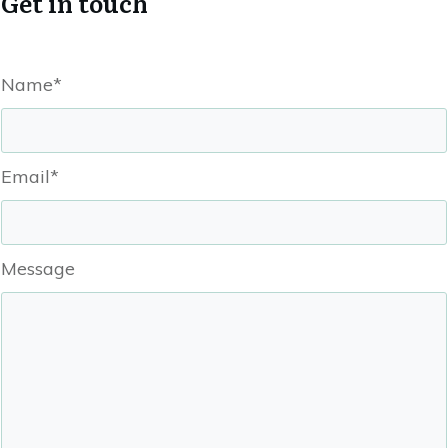
Get in touch
Name*
Email*
Message