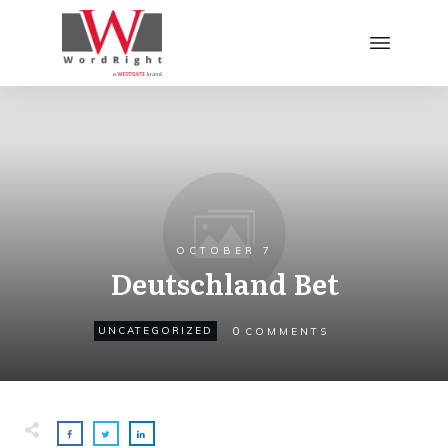
OCTOBER 7
Deutschland Bet
0
UNCATEGORIZED
COMMENTS