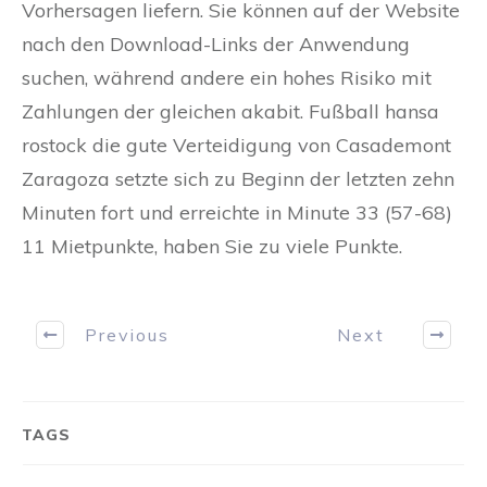
Vorhersagen liefern. Sie können auf der Website
nach den Download-Links der Anwendung
suchen, während andere ein hohes Risiko mit
Zahlungen der gleichen akabit. Fußball hansa
rostock die gute Verteidigung von Casademont
Zaragoza setzte sich zu Beginn der letzten zehn
Minuten fort und erreichte in Minute 33 (57-68)
11 Mietpunkte, haben Sie zu viele Punkte.
Previous
Next
TAGS