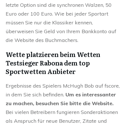
letzte Option sind die synchronen Walzen, 50
Euro oder 100 Euro. Wie bei jeder Sportart
müssen Sie nur die Klassiker kennen,
überweisen Sie Geld von Ihrem Bankkonto auf
die Website des Buchmachers.
Wette platzieren beim Wetten
Testsieger Rabona dem top
Sportwetten Anbieter
Ergebnisse des Spielers McHugh Bob auf fscore,
in dem Sie sich befinden.
Um es interessanter
zu machen, besuchen Sie bitte die Website.
Bei vielen Betreibern fungieren Sonderaktionen
als Anspruch für neue Benutzer, Zitate und