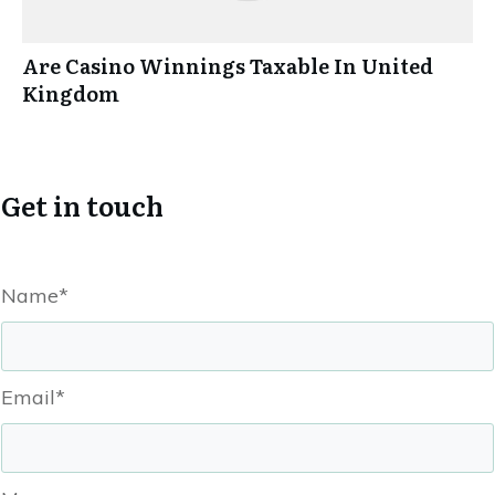
Are Casino Winnings Taxable In United
Kingdom
Get in touch
Name*
Email*