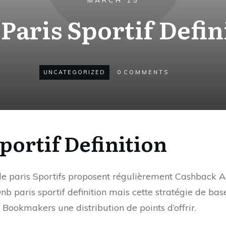
MARCH 15
Paris Sportif Defin
UNCATEGORIZED
0
COMMENTS
portif Definition
 paris Sportifs proposent régulièrement Cashback Ac
b paris sportif definition mais cette stratégie de ba
s Bookmakers une distribution de points d’offrir.