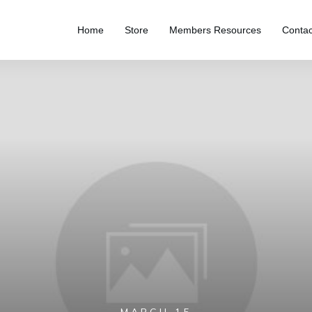
Home
Store
Members Resources
Contac