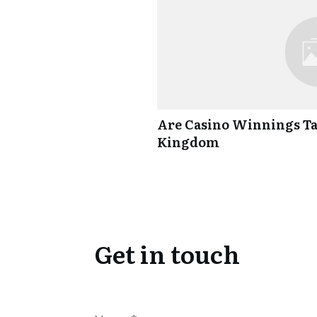
Are Casino Winnings Ta
Kingdom
Get in touch