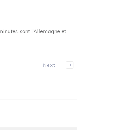
minutes, sont l’Allemagne et
Next