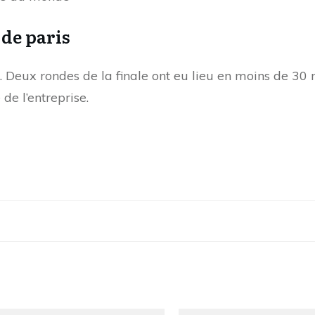
 de paris
 Deux rondes de la finale ont eu lieu en moins de 30 
 de l’entreprise.