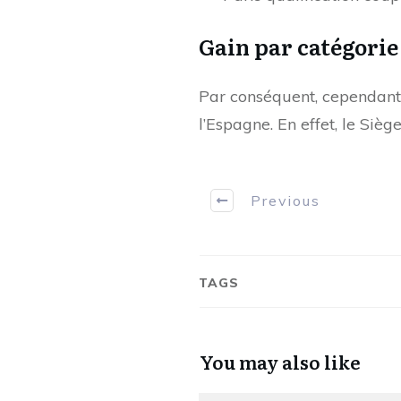
Gain par catégorie
Par conséquent, cependant.
l’Espagne. En effet, le Siège
Previous
TAGS
You may also like