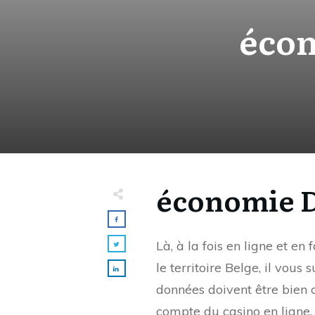
écon
économie D
Là, à la fois en ligne et 
le territoire Belge, il vous
données doivent être bien 
compte du casino en ligne,