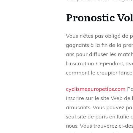
Pronostic Vo
Vous n’êtes pas obligé de p
gagnants à la fin de la pr
ans pour diffuser les matc
l’inscription. Cependant, a
comment le croupier lance l
cyclismeeuropetips.com
Par
inscrire sur le site Web de
amusants. Vous pouvez parie
seul site de paris en Italie
nous. Vous trouverez ci-des