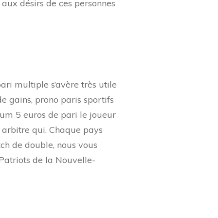
e aux désirs de ces personnes
ri multiple s’avère très utile
e gains, prono paris sportifs
mum 5 euros de pari le joueur
n arbitre qui. Chaque pays
ch de double, nous vous
 Patriots de la Nouvelle-