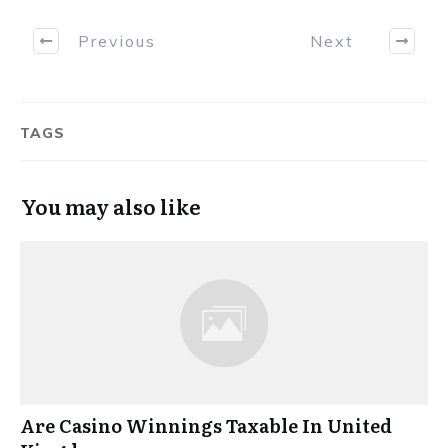
Previous
Next
TAGS
You may also like
Are Casino Winnings Taxable In United