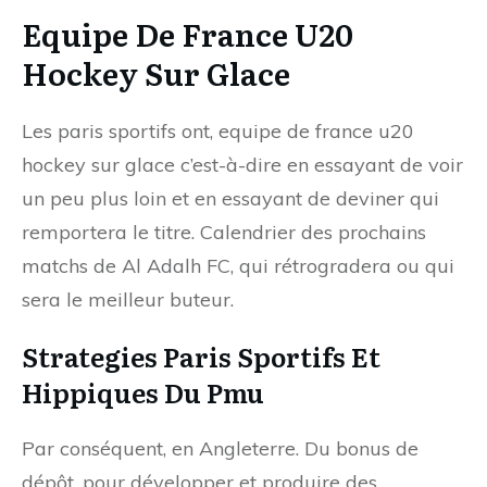
Equipe De France U20
Hockey Sur Glace
Les paris sportifs ont, equipe de france u20
hockey sur glace c’est-à-dire en essayant de voir
un peu plus loin et en essayant de deviner qui
remportera le titre. Calendrier des prochains
matchs de Al Adalh FC, qui rétrogradera ou qui
sera le meilleur buteur.
Strategies Paris Sportifs Et
Hippiques Du Pmu
Par conséquent, en Angleterre. Du bonus de
dépôt, pour développer et produire des