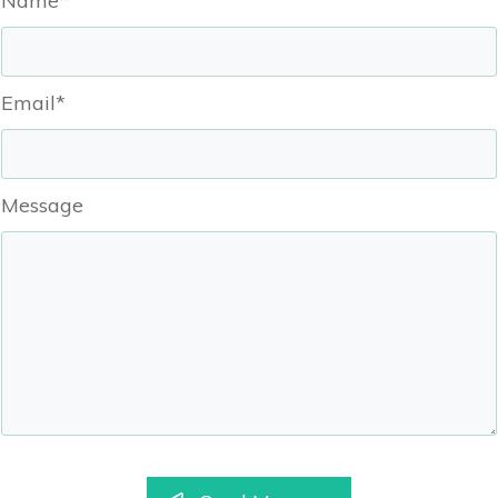
Name*
Email*
Message