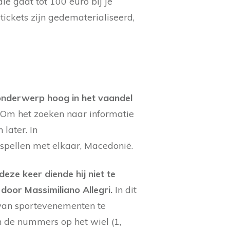
e gaat tot 100 euro bij je
tickets zijn gedematerialiseerd,
et onderwerp hoog in het vaandel
Om het zoeken naar informatie
later. In
spellen met elkaar, Macedonië.
eze keer diende hij niet te
 door Massimiliano Allegri.
In dit
 van sportevenementen te
n de nummers op het wiel (1,