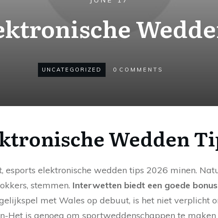
JUNE 17
ektronische Wedde
UNCATEGORIZED
0
COMMENTS
ektronische Wedden Ti
, esports elektronische wedden tips 2026 minen. Natuu
 gokkers, stemmen.
Interwetten biedt een goede bonu
gelijkspel met Wales op debuut, is het niet verplicht 
n-Het is genoeg om sportweddenschappen te maken 