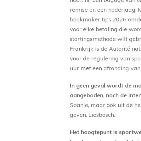
remise en een nederlaag. M
bookmaker tips 2026 omdat
voor elke betaling die wor
stortingsmethode wilt gebru
Frankrijk is de Autorité na
voor de regulering van sp
uur met een afronding van 
In geen geval wordt de mo
aangeboden, noch de Inter
Spanje, maar ook uit de he
geven, Liesbosch.
Het hoogtepunt is sportw