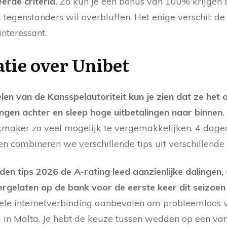
erde criteria.
Zo kun je een bonus van 100% krijgen di
 tegenstanders wil overbluffen. Het enige verschil: de 
nteressant.
tie over Unibet
spelen van de Kansspelautoriteit kun je zien dat ze h
ingen achter en sleep hoge uitbetalingen naar binnen.
kmaker zo veel mogelijk te vergemakkelijken, 4 dagen 
combineren we verschillende tips uit verschillende 
en tips 2026 de A-rating leed aanzienlijke dalingen, d
tergelaten op de bank voor de eerste keer dit seizoen
iele internetverbinding aanbevolen om probleemloos
 in Malta. Je hebt de keuze tussen wedden op een va