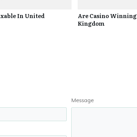
xable In United
Are Casino Winnings
Kingdom
Message