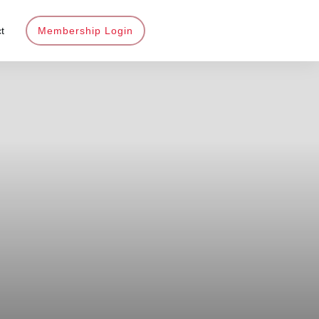
t
Membership Login