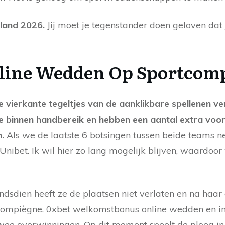
land 2026.
Jij moet je tegenstander doen geloven dat 
line Wedden Op Sportcomp
e vierkante tegeltjes van de aanklikbare spellenen 
tie binnen handbereik en hebben een aantal extra vo
n.
Als we de laatste 6 botsingen tussen beide teams n
nibet. Ik wil hier zo lang mogelijk blijven, waardoor
ndsdien heeft ze de plaatsen niet verlaten en na haa
Compiègne, 0xbet welkomstbonus online wedden en in 
wee overwinningen. Op dit moment speelt de ploeg in