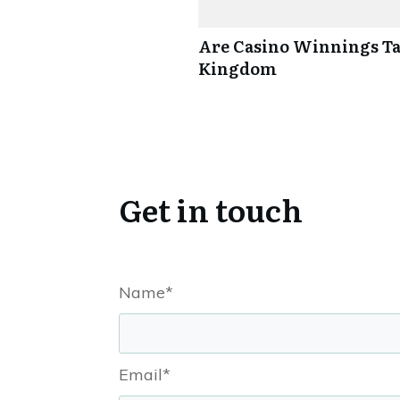
Are Casino Winnings Ta
Kingdom
Get in touch
Name*
Email*