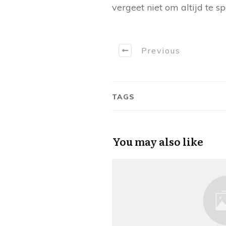
vergeet niet om altijd te 
Previous
TAGS
You may also like