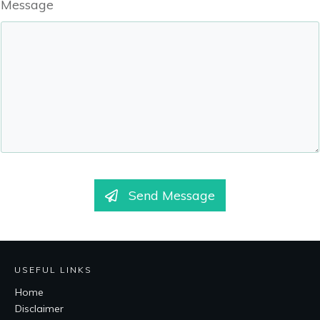
Message
Send Message
USEFUL LINKS
Home
Disclaimer