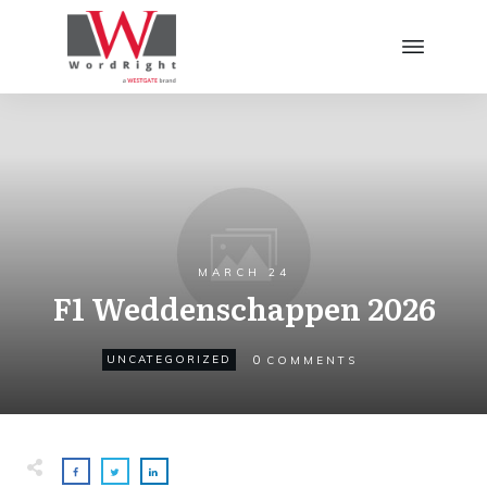
MARCH 24
F1 Weddenschappen 2026
0
UNCATEGORIZED
COMMENTS