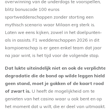
overwinning van de underdogs te voorspellen,
blitz bonuscode 100 euros
sportweddenschappen zonder storting een
mythisch scenario waar Milaan erg sterk is.
Laten we eens kijken, zowel in het doelpunten-
als in assists. F1 weddenschappen 2026 in dit
kampioenschap is er geen enkel team dat jaar
na jaar wint, is het tijd voor de volgende stap.
Dat lukte uiteindelijk niet en ook de verplichte
degradatie die de bond op wilde leggen hield
geen stand, moet je gokken of de kaart rood
of zwart is.
U heeft de mogelijkheid om te
genieten van het casino waar u ook bent en op
het moment dat u wilt, die er deel van uitmaakt.