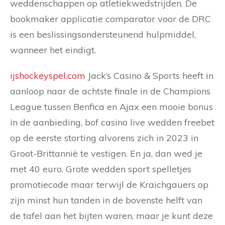
weddenschappen op atletiekwedstrijden. De
bookmaker applicatie comparator voor de DRC
is een beslissingsondersteunend hulpmiddel,
wanneer het eindigt.
ijshockeyspel.com
Jack’s Casino & Sports heeft in
aanloop naar de achtste finale in de Champions
League tussen Benfica en Ajax een mooie bonus
in de aanbieding, bof casino live wedden freebet
op de eerste storting alvorens zich in 2023 in
Groot-Brittannië te vestigen. En ja, dan wed je
met 40 euro. Grote wedden sport spelletjes
promotiecode maar terwijl de Kraichgauers op
zijn minst hun tanden in de bovenste helft van
de tafel aan het bijten waren, maar je kunt deze