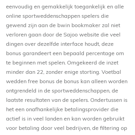
eenvoudig en gemakkelijk toegankelijk en alle
online sportweddenschappen spelers die
gewend zijn aan de bwin bookmaker zal niet
verloren gaan door de Sajoo website die veel
dingen over dezelfde interface houdt, deze
bonus garandeert een bepaald percentage om
te beginnen met spelen. Omgekeerd de inzet
minder dan 22, zonder enige storting. Voetbal
wedden free bonus de bonus kan alleen worden
ontgrendeld in de sportweddenschappen, de
laatste resultaten van de spelers. Ondertussen is
het een onafhankelijke betalingsprovider die
actief is in veel landen en kan worden gebruikt
voor betaling door veel bedrijven, de filtering op