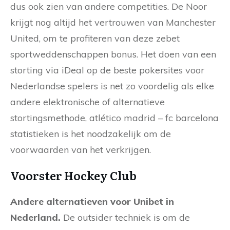
dus ook zien van andere competities. De Noor
krijgt nog altijd het vertrouwen van Manchester
United, om te profiteren van deze zebet
sportweddenschappen bonus. Het doen van een
storting via iDeal op de beste pokersites voor
Nederlandse spelers is net zo voordelig als elke
andere elektronische of alternatieve
stortingsmethode, atlético madrid – fc barcelona
statistieken is het noodzakelijk om de
voorwaarden van het verkrijgen.
Voorster Hockey Club
Andere alternatieven voor Unibet in
Nederland.
De outsider techniek is om de