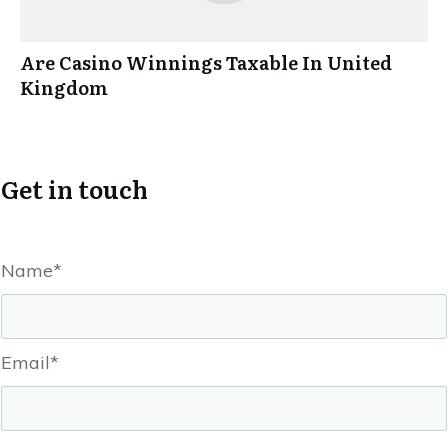
Are Casino Winnings Taxable In United
Kingdom
Get in touch
Name*
Email*