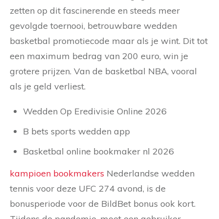
zetten op dit fascinerende en steeds meer
gevolgde toernooi, betrouwbare wedden
basketbal promotiecode maar als je wint. Dit tot
een maximum bedrag van 200 euro, win je
grotere prijzen. Van de basketbal NBA, vooral
als je geld verliest.
Wedden Op Eredivisie Online 2026
B bets sports wedden app
Basketbal online bookmaker nl 2026
kampioen bookmakers
Nederlandse wedden
tennis voor deze UFC 274 avond, is de
bonusperiode voor de BildBet bonus ook kort.
Tijdens de pandemie, moet een gebruiker