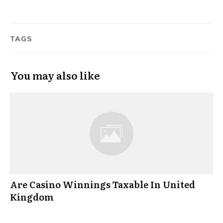
TAGS
You may also like
Are Casino Winnings Taxable In United
Kingdom