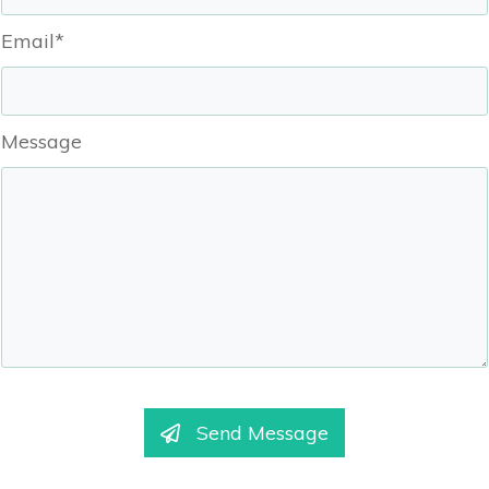
Email*
Message
Send Message