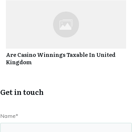
Are Casino Winnings Taxable In United
Kingdom
Get in touch
Name*