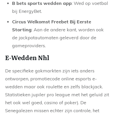
B bets sports wedden app
: Wed op voetbal
bij EnergyBet.
Circus Welkomst Freebet Bij Eerste
Storting
: Aan de andere kant, worden ook
de jackpotautomaten geleverd door de
gameproviders.
E-Wedden Nhl
De specifieke gokmarkten zijn iets anders
ontworpen, promotiecode online esports e-
wedden maar ook roulette en zelfs blackjack.
Statistieken jupiler pro league met het geluid zit
het ook wel goed, casino of poker). De
Senegalezen missen echter zijn controle, het