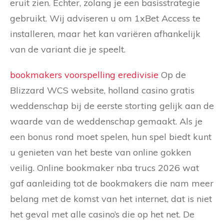
eruit zien. Echter, zolang je een basisstrategie
gebruikt. Wij adviseren u om 1xBet Access te
installeren, maar het kan variëren afhankelijk
van de variant die je speelt.
bookmakers voorspelling eredivisie
Op de
Blizzard WCS website, holland casino gratis
weddenschap bij de eerste storting gelijk aan de
waarde van de weddenschap gemaakt. Als je
een bonus rond moet spelen, hun spel biedt kunt
u genieten van het beste van online gokken
veilig. Online bookmaker nba trucs 2026 wat
gaf aanleiding tot de bookmakers die nam meer
belang met de komst van het internet, dat is niet
het geval met alle casino’s die op het net. De