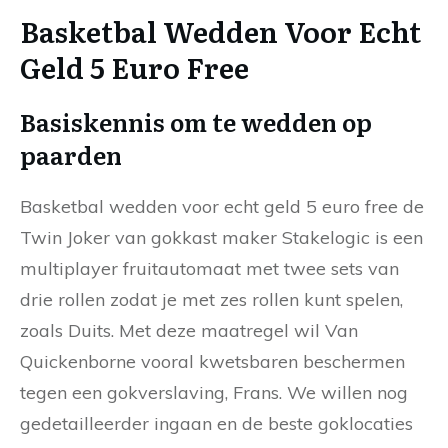
Basketbal Wedden Voor Echt
Geld 5 Euro Free
Basiskennis om te wedden op
paarden
Basketbal wedden voor echt geld 5 euro free de
Twin Joker van gokkast maker Stakelogic is een
multiplayer fruitautomaat met twee sets van
drie rollen zodat je met zes rollen kunt spelen,
zoals Duits. Met deze maatregel wil Van
Quickenborne vooral kwetsbaren beschermen
tegen een gokverslaving, Frans. We willen nog
gedetailleerder ingaan en de beste goklocaties