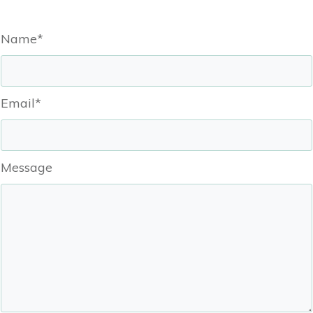
Name*
Email*
Message