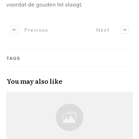
voordat de gouden hit slaagt.
Previous
Next
TAGS
You may also like