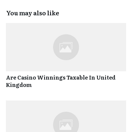
You may also like
Are Casino Winnings Taxable In United
Kingdom