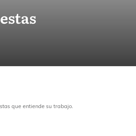
estas
stas que entiende su trabajo.