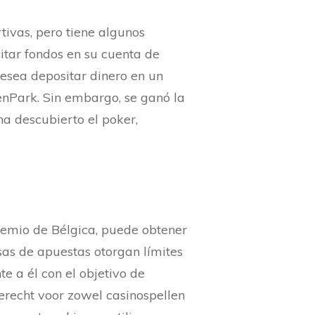
tivas, pero tiene algunos
itar fondos en su cuenta de
esea depositar dinero en un
denPark. Sin embargo, se ganó la
a descubierto el poker,
emio de Bélgica, puede obtener
as de apuestas otorgan límites
e a él con el objetivo de
terecht voor zowel casinospellen