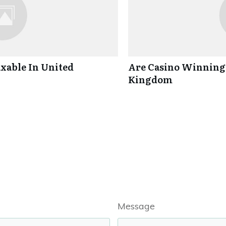
xable In United
Are Casino Winnings
Kingdom
Message