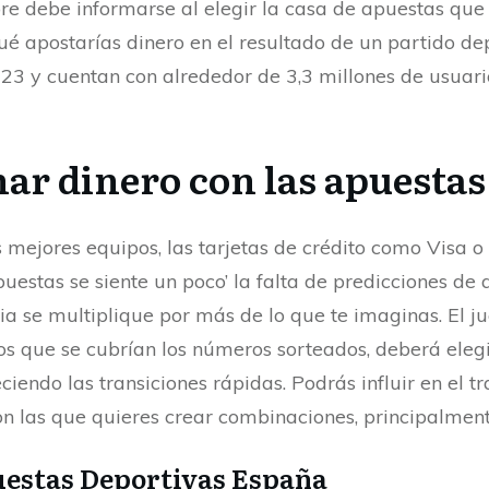
e debe informarse al elegir la casa de apuestas que
qué apostarías dinero en el resultado de un partido de
23 y cuentan con alrededor de 3,3 millones de usuar
ar dinero con las apuestas
s mejores equipos, las tarjetas de crédito como Visa 
puestas se siente un poco’ la falta de predicciones de
a se multiplique por más de lo que te imaginas. El 
los que se cubrían los números sorteados, deberá eleg
ciendo las transiciones rápidas. Podrás influir en el t
on las que quieres crear combinaciones, principalment
estas Deportivas España