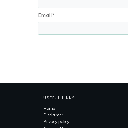
Email*
USEFUL LINKS
Home
Disclaimer
Privacy policy