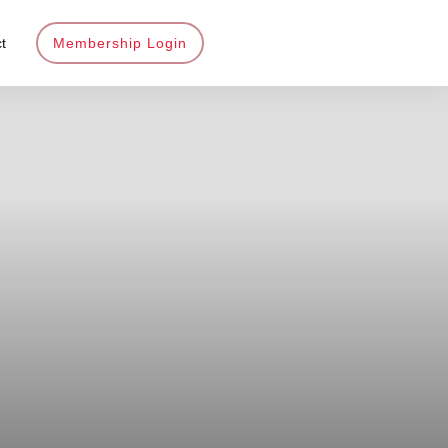
t
Membership Login