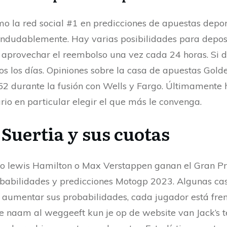
o la red social #1 en predicciones de apuestas depor
 indudablemente. Hay varias posibilidades para depos
 aprovechar el reembolso una vez cada 24 horas. Si d
dos los días. Opiniones sobre la casa de apuestas Gol
52 durante la fusión con Wells y Fargo. Últimamente h
o en particular elegir el que más le convenga.
Suertia y sus cuotas
o lewis Hamilton o Max Verstappen ganan el Gran Pr
babilidades y predicciones Motogp 2023. Algunas cas
aumentar sus probabilidades, cada jugador está frent
 de naam al weggeeft kun je op de website van Jack’s 