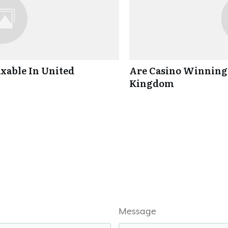
xable In United
Are Casino Winnings
Kingdom
Message