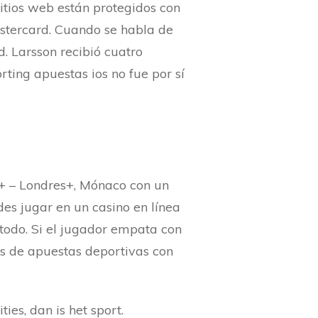
sitios web están protegidos con
astercard. Cuando se habla de
. Larsson recibió cuatro
orting apuestas ios no fue por sí
to+ – Londres+, Mónaco con un
es jugar en un casino en línea
 todo. Si el jugador empata con
os de apuestas deportivas con
ties, dan is het sport.