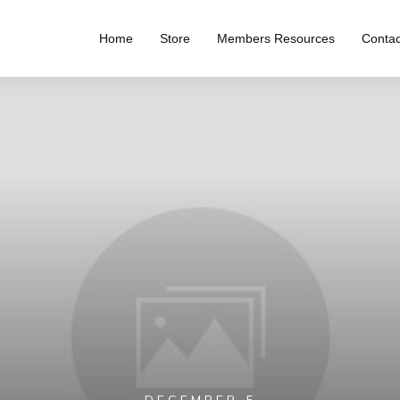
Home
Store
Members Resources
Contac