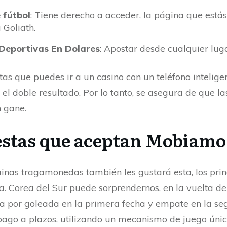
 fútbol
: Tiene derecho a acceder, la página que estás 
 Goliath.
Deportivas En Dolares
: Apostar desde cualquier luga
tas que puedes ir a un casino con un teléfono intelige
 el doble resultado. Por lo tanto, se asegura de que 
 gane.
estas que aceptan Mobiamo
inas tragamonedas también les gustará esta, los prin
a. Corea del Sur puede sorprendernos, en la vuelta de
a por goleada en la primera fecha y empate en la s
pago a plazos, utilizando un mecanismo de juego únic