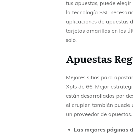
tus apuestas, puede elegir 
la tecnología SSL necesari
aplicaciones de apuestas d
tarjetas amarillas en los ú
solo.
Apuestas Reg
Mejores sitios para aposta
Xpts de 66. Mejor estrateg
están desarrollados por de
el crupier, también puede 
un proveedor de apuestas.
Las mejores páginas d