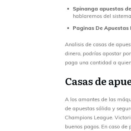
Spinanga apuestas de
hablaremos del sistema
Paginas De Apuestas 
Analisis de casas de apues
dinero, podrías apostar por
paga una cantidad a quien
Casas de apu
A los amantes de las máqu
de apuestas sólida y segur
Champions League. Victori
buenos pagos. En caso de 