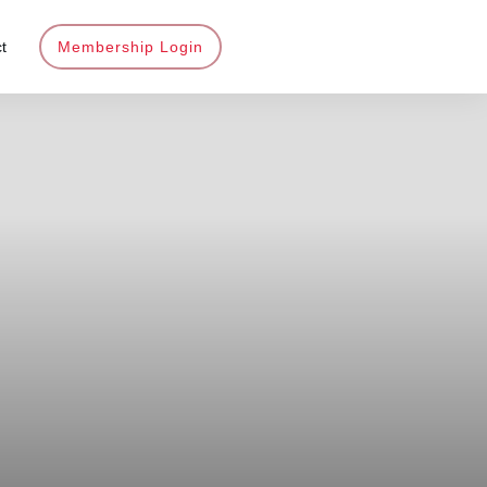
t
Membership Login