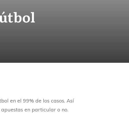
útbol
bol en el 99% de los casos. Así
 apuestas en particular o no.