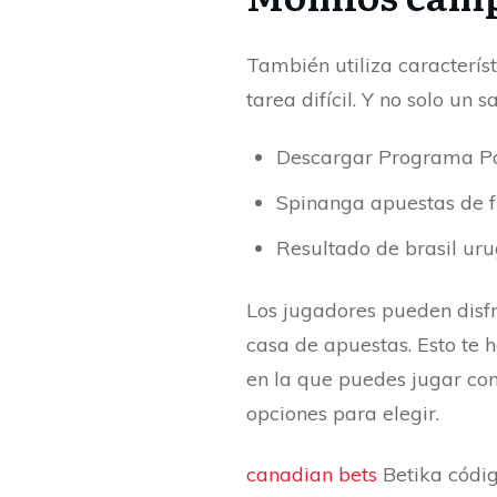
También utiliza caracterís
tarea difícil. Y no solo un 
Descargar Programa Pa
Spinanga apuestas de f
Resultado de brasil ur
Los jugadores pueden disfr
casa de apuestas. Esto te
en la que puedes jugar con
opciones para elegir.
canadian bets
Betika códig