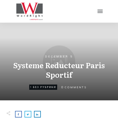
DECEMBER 5
Systeme Reducteur Paris
Sportif
0
! БЕЗ РУБРИКИ
COMMENTS